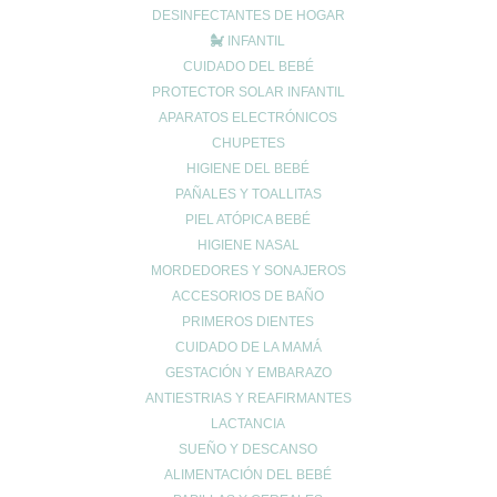
personas que sufren del corazón, mujeres embarazadas o en
DESINFECTANTES DE HOGAR
período de lactancia, personas hipersensibles, niños menores de
INFANTIL
dos años y pacientes en rehabilitación del alcoholismo.
CUIDADO DEL BEBÉ
PROTECTOR SOLAR INFANTIL
APARATOS ELECTRÓNICOS
CHUPETES
HIGIENE DEL BEBÉ
PAÑALES Y TOALLITAS
Enviar comentario
PIEL ATÓPICA BEBÉ
Tu dirección de correo electrónico no será publicada.
Los campos
HIGIENE NASAL
obligatorios están marcados con
*
MORDEDORES Y SONAJEROS
Comentario
*
ACCESORIOS DE BAÑO
PRIMEROS DIENTES
CUIDADO DE LA MAMÁ
GESTACIÓN Y EMBARAZO
ANTIESTRIAS Y REAFIRMANTES
LACTANCIA
SUEÑO Y DESCANSO
ALIMENTACIÓN DEL BEBÉ