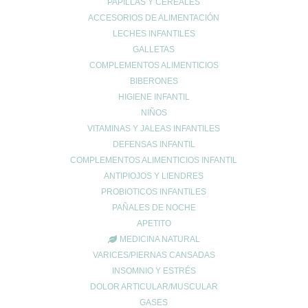
PAPILLAS Y CEREALES
Nombre
*
ACCESORIOS DE ALIMENTACIÓN
LECHES INFANTILES
GALLETAS
COMPLEMENTOS ALIMENTICIOS
Correo electrónico
*
BIBERONES
HIGIENE INFANTIL
NIÑOS
Web
VITAMINAS Y JALEAS INFANTILES
DEFENSAS INFANTIL
COMPLEMENTOS ALIMENTICIOS INFANTIL
ANTIPIOJOS Y LIENDRES
PROBIOTICOS INFANTILES
PAÑALES DE NOCHE
APETITO
MEDICINA NATURAL
VARICES/PIERNAS CANSADAS
INSOMNIO Y ESTRÉS
Entradas recientes
DOLOR ARTICULAR/MUSCULAR
GASES
¿Tienes el ácido úrico alto? Todo lo que debes saber sobre la