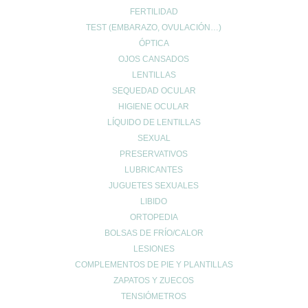
FERTILIDAD
INFO LEGAL
TEST (EMBARAZO, OVULACIÓN…)
ÓPTICA
Aviso Copyright
OJOS CANSADOS
Aviso LOPD
LENTILLAS
Formas de pago
SEQUEDAD OCULAR
Devoluciones
HIGIENE OCULAR
Política de cookies
LÍQUIDO DE LENTILLAS
Política de envíos
SEXUAL
Política de privacidad
PRESERVATIVOS
LUBRICANTES
Síguenos en las
JUGUETES SEXUALES
LIBIDO
Redes Sociales
ORTOPEDIA
BOLSAS DE FRÍO/CALOR
LESIONES
COMPLEMENTOS DE PIE Y PLANTILLAS
ZAPATOS Y ZUECOS
TENSIÓMETROS