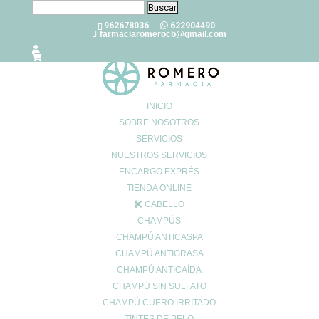
Buscar:
962678036
622904490
farmaciaromerocb@gmail.com
INICIO
SOBRE NOSOTROS
SERVICIOS
Tomillo: propiedades y
NUESTROS SERVICIOS
contraindicaciones
ENCARGO EXPRÉS
Oct 14, 2022
|
0 Comentarios
TIENDA ONLINE
CABELLO
CHAMPÚS
Las virtudes del tomillo se conocen desde tiempos remotos,
CHAMPÚ ANTICASPA
siendo muchas las
leyendas y mitos en torno a su uso
. Pero el
CHAMPÚ ANTIGRASA
aceite esencial no se extrajo, para uso farmacéutico, hasta 1725.
CHAMPÚ ANTICAÍDA
CHAMPÚ SIN SULFATO
CHAMPÚ CUERO IRRITADO
El tomillo, una planta mediterránea