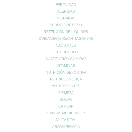
FERTILIDAD
Vida Saludable
ALERGIAS
MIGRAÑAS
PÉRDIDA DE PESO
RETENCIÓN DE LÍQUIDOS
QUEMAGRASAS/CAPTAGRASAS
SACIANTES
UBICACIÓN
CIRCULACIÓN
Calle Daoiz 9, Puerto de Sagunto - Valencia
SUSTITUCIÓN COMIDAS
VITAMINAS
NUTRICIÓN DEPORTIVA
NUTRICOSMÉTICA
ANTIOXIDANTES
FIRMEZA
SOLAR
CAPILAR
PLANTAS MEDICINALES
JALEA REAL
CONTACTO
AROMATERAPIA