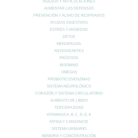
HUESOS Y ARTICULACIONES
Deporte
AUMENTAR LAS DEFENSAS
PREVENCIÓN Y ALIVIO DE RESFRIADOS
diarrea
AYUDAS DIGESTIVAS
Dietética y nutrición
ESTRÉS Y ANSIEDAD
estreñimiento
DÉTOX
Maternidad
MENOPAUSIA
Niños
ANTIOXIDANTES
Prevención del cáncer
PRÓSTATA
Prevención diabetes
INSOMNIO
Prevenir lesiones
OMEGAS
PROBIOTICOS/ENZIMAS
problemas digestivos
SISTEMA NEUROLÓGICO
Salud
CORAZÓN Y SISTEMA CIRCULATORIO
Salud bucal
AUMENTO DE LIBIDO
Salud infantil
TERCERA EDAD
Salud ósea
VITAMINAS A, B, C, D, E, K
Salud para mayores
FATIGA Y CANSANCIO
Sin categoría
SISTEMA URINARIO
Sueño
MEMORIA Y CONCENTRACIÓN