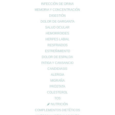
INFECCIÓN DE ORINA
gota y la alimentación
MEMORIA Y CONCENTRACIÓN
Creatina: El secreto para maximizar tu rendimiento y cuidar tu
DIGESTIÓN
salud 💪✨
DOLOR DE GARGANTA
EXCESOS NAVIDEÑOS
SALUD OCULAR
HEMORROIDES
Categorías
HERPES LABIAL
acidez
RESFRIADOS
Adelgazar
ESTREÑIMIENTO
Alergias
DOLOR DE ESPALDA
Alopecia
FATIGA Y CANSANCIO
Belleza
CANDIDIASIS
Buenos hábitos
ALERGIA
MIGRAÑA
Colesterol
PRÓSTATA
Cuidado Cardiovascular
COLESTEROL
Cuidado de la piel
TOS
Cuidado de las articulaciones
NUTRICIÓN
Cuidado muscular
COMPLEMENTOS DIETÉTICOS
Cuidado respiratorio