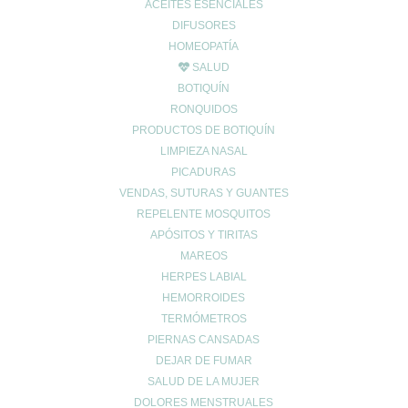
ACEITES ESENCIALES
962678036
|
622904490
DIFUSORES
info@farmaciaromerosagunto.com
HOMEOPATÍA
HORARIO
SALUD
BOTIQUÍN
De Lunes a Viernes
de 9:00h a 14:00h
RONQUIDOS
y de 16:30h a 20:30h
PRODUCTOS DE BOTIQUÍN
Sábados de 9:00h a 13:30h
LIMPIEZA NASAL
PICADURAS
VENDAS, SUTURAS Y GUANTES
REPELENTE MOSQUITOS
MI ESPACIO
APÓSITOS Y TIRITAS
Cuenta de usuario
MAREOS
Carrito de compra
HERPES LABIAL
HEMORROIDES
Finalizar compra
TERMÓMETROS
Lista de deseos
PIERNAS CANSADAS
DEJAR DE FUMAR
SALUD DE LA MUJER
DOLORES MENSTRUALES