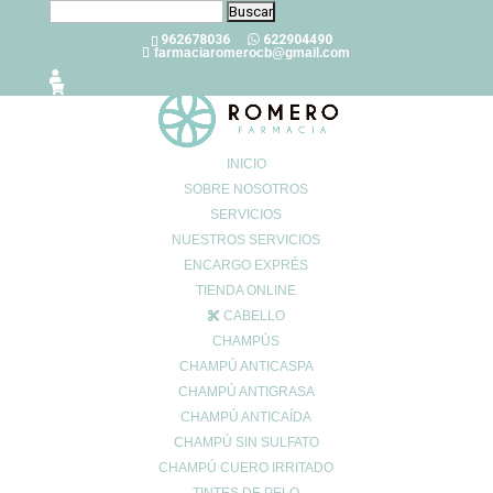
Buscar:
962678036
622904490
farmaciaromerocb@gmail.com
INICIO
SOBRE NOSOTROS
SERVICIOS
EXCESOS NAVIDEÑOS
NUESTROS SERVICIOS
Dic 20, 2024
|
0 Comentarios
ENCARGO EXPRÉS
TIENDA ONLINE
CABELLO
CHAMPÚS
La Navidad es una época de celebración, reencuentros y, por
CHAMPÚ ANTICASPA
supuesto, de deliciosas comidas y bebidas. Sin embargo, es fácil
CHAMPÚ ANTIGRASA
dejarse llevar por los excesos durante estas festividades, lo que
CHAMPÚ ANTICAÍDA
puede afectar nuestra salud y bienestar. Desde FARMACIA
CHAMPÚ SIN SULFATO
ROMERO, te recomendamos algunos productos para ayudarte a
CHAMPÚ CUERO IRRITADO
LIMPIAR Y DEPURAR tu organismo y encontrarte mejor.