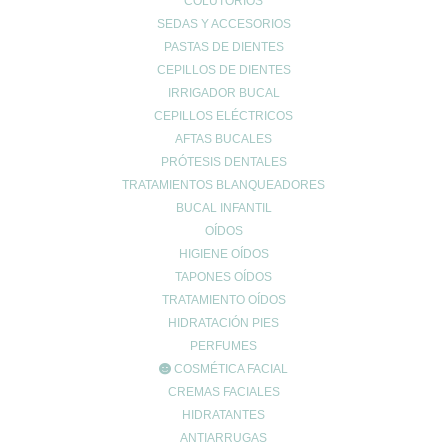
COLUTORIOS
https://farmaciaromero4177.live-website.com/producto/detox-
SEDAS Y ACCESORIOS
pranarom-60caps/
PASTAS DE DIENTES
CEPILLOS DE DIENTES
IRRIGADOR BUCAL
https://farmaciaromero4177.live-website.com/producto/roll-on-
CEPILLOS ELÉCTRICOS
diet-pranarom-5ml/
AFTAS BUCALES
Completa tu ritual alimenticio con el
Roll-on DIET,
un gesto simple
PRÓTESIS DENTALES
e instantáneo para disfrutar de un efecto supresor del apetito en
TRATAMIENTOS BLANQUEADORES
cualquier momento del día.
BUCAL INFANTIL
Y recuerda cualquier duda que tengas nos dudes en ponerte
OÍDOS
en contacto con nosotros!
HIGIENE OÍDOS
TAPONES OÍDOS
TRATAMIENTO OÍDOS
HIDRATACIÓN PIES
PERFUMES
COSMÉTICA FACIAL
Enviar comentario
CREMAS FACIALES
Tu dirección de correo electrónico no será publicada.
Los campos
HIDRATANTES
obligatorios están marcados con
*
ANTIARRUGAS