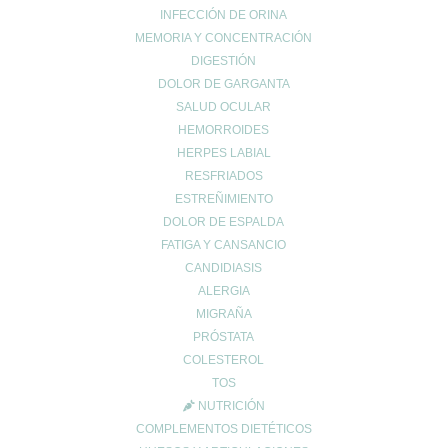
De Lunes a Viernes
INFECCIÓN DE ORINA
de 9:00h a 14:00h
MEMORIA Y CONCENTRACIÓN
y de 16:30h a 20:30h
Sábados de 9:00h a 13:30h
DIGESTIÓN
DOLOR DE GARGANTA
SALUD OCULAR
HEMORROIDES
MI ESPACIO
HERPES LABIAL
RESFRIADOS
Cuenta de usuario
ESTREÑIMIENTO
Carrito de compra
DOLOR DE ESPALDA
Finalizar compra
FATIGA Y CANSANCIO
Lista de deseos
CANDIDIASIS
ALERGIA
MIGRAÑA
PRÓSTATA
COLESTEROL
TOS
INFO LEGAL
NUTRICIÓN
Aviso Copyright
COMPLEMENTOS DIETÉTICOS
Aviso LOPD