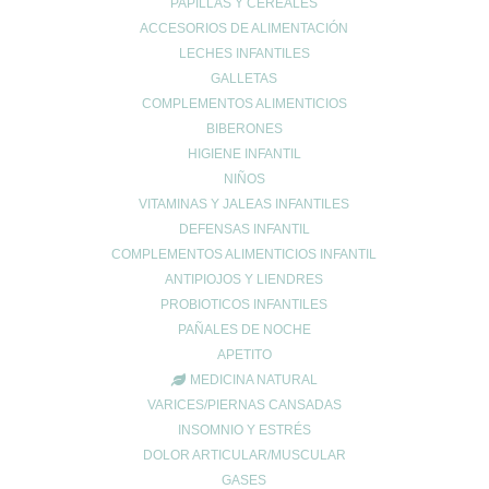
PAPILLAS Y CEREALES
ACCESORIOS DE ALIMENTACIÓN
LECHES INFANTILES
UBICACIÓN
GALLETAS
COMPLEMENTOS ALIMENTICIOS
Calle Daoiz 9, Puerto de Sagunto - Valencia
BIBERONES
HIGIENE INFANTIL
NIÑOS
VITAMINAS Y JALEAS INFANTILES
DEFENSAS INFANTIL
COMPLEMENTOS ALIMENTICIOS INFANTIL
ANTIPIOJOS Y LIENDRES
PROBIOTICOS INFANTILES
PAÑALES DE NOCHE
APETITO
CONTACTO
MEDICINA NATURAL
962678036
|
622904490
VARICES/PIERNAS CANSADAS
info@farmaciaromerosagunto.com
INSOMNIO Y ESTRÉS
DOLOR ARTICULAR/MUSCULAR
HORARIO
GASES