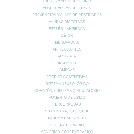
HUESOS Y ARTICULACIONES
Formas de pago
AUMENTAR LAS DEFENSAS
Devoluciones
PREVENCIÓN Y ALIVIO DE RESFRIADOS
Política de cookies
AYUDAS DIGESTIVAS
Política de envíos
ESTRÉS Y ANSIEDAD
Política de privacidad
DÉTOX
MENOPAUSIA
ANTIOXIDANTES
Síguenos en las
PRÓSTATA
Redes Sociales
INSOMNIO
OMEGAS
PROBIOTICOS/ENZIMAS
SISTEMA NEUROLÓGICO
CORAZÓN Y SISTEMA CIRCULATORIO
AUMENTO DE LIBIDO
TERCERA EDAD
© 2024 FARMACIA ROMERO CB
VITAMINAS A, B, C, D, E, K
FATIGA Y CANSANCIO
Carrito de compra
0
SISTEMA URINARIO
Aún no agregaste productos.
MEMORIA Y CONCENTRACIÓN
Seguir viendo