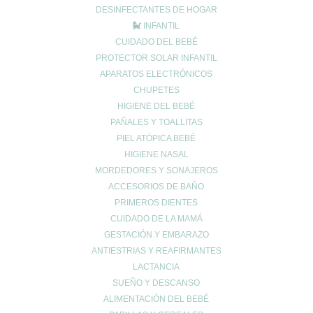
INFANTIL
DESINFECTANTES DE HOGAR
MEDICINA NATURAL
INFANTIL
NUTRICIÓN
CUIDADO DEL BEBÉ
PROTECTOR SOLAR INFANTIL
PARCHES GRANOS
APARATOS ELECTRÓNICOS
Promociones
CHUPETES
SALUD
HIGIENE DEL BEBÉ
SIN CATEGORÍA
PAÑALES Y TOALLITAS
solar
PIEL ATÓPICA BEBÉ
SOLAR FACIAL
HIGIENE NASAL
SOLARES
MORDEDORES Y SONAJEROS
SPRAY ANTIMOSQUITOS
ACCESORIOS DE BAÑO
PRIMEROS DIENTES
test
CUIDADO DE LA MAMÁ
VETERINARIA
GESTACIÓN Y EMBARAZO
ANTIESTRIAS Y REAFIRMANTES
Carrito
LACTANCIA
SUEÑO Y DESCANSO
ALIMENTACIÓN DEL BEBÉ