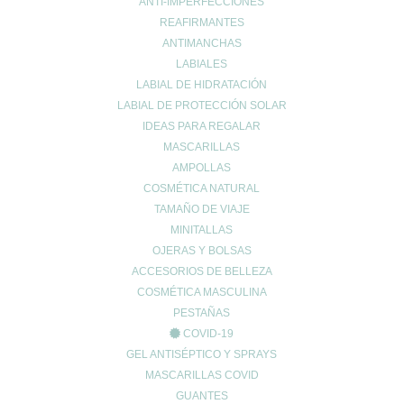
ANTI-IMPERFECCIONES
REAFIRMANTES
ANTIMANCHAS
LABIALES
LABIAL DE HIDRATACIÓN
LABIAL DE PROTECCIÓN SOLAR
IDEAS PARA REGALAR
MASCARILLAS
Buscar
Buscar
AMPOLLAS
por:
COSMÉTICA NATURAL
Categorías
TAMAÑO DE VIAJE
alergia
MINITALLAS
ANTIMOSQUITOS
OJERAS Y BOLSAS
CABELLO
ACCESORIOS DE BELLEZA
CORPORAL
COSMÉTICA MASCULINA
PESTAÑAS
COSMÉTICA FACIAL
COVID-19
COVID-19
GEL ANTISÉPTICO Y SPRAYS
cremas noche
MASCARILLAS COVID
descuentos black friday
GUANTES