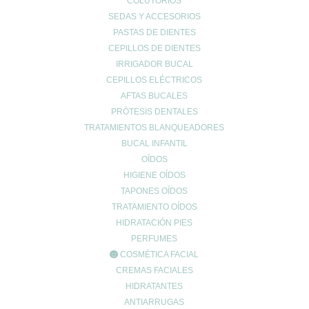
COLUTORIOS
PARCHES GRANOS
SEDAS Y ACCESORIOS
Promociones
PASTAS DE DIENTES
SALUD
CEPILLOS DE DIENTES
SIN CATEGORÍA
IRRIGADOR BUCAL
CEPILLOS ELÉCTRICOS
solar
AFTAS BUCALES
SOLAR FACIAL
PRÓTESIS DENTALES
SOLARES
TRATAMIENTOS BLANQUEADORES
SPRAY ANTIMOSQUITOS
BUCAL INFANTIL
test
OÍDOS
VETERINARIA
HIGIENE OÍDOS
TAPONES OÍDOS
Carrito
TRATAMIENTO OÍDOS
HIDRATACIÓN PIES
PERFUMES
COSMÉTICA FACIAL
CREMAS FACIALES
HIDRATANTES
ANTIARRUGAS
UBICACIÓN