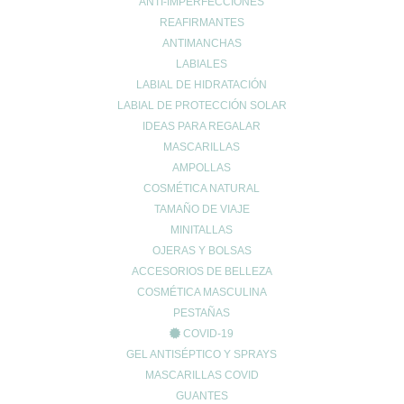
ANTI-IMPERFECCIONES
REAFIRMANTES
ANTIMANCHAS
LABIALES
MI ESPACIO
LABIAL DE HIDRATACIÓN
Cuenta de usuario
LABIAL DE PROTECCIÓN SOLAR
Carrito de compra
IDEAS PARA REGALAR
MASCARILLAS
Finalizar compra
AMPOLLAS
Lista de deseos
COSMÉTICA NATURAL
TAMAÑO DE VIAJE
MINITALLAS
OJERAS Y BOLSAS
ACCESORIOS DE BELLEZA
INFO LEGAL
COSMÉTICA MASCULINA
PESTAÑAS
Aviso Copyright
COVID-19
Aviso LOPD
GEL ANTISÉPTICO Y SPRAYS
Formas de pago
MASCARILLAS COVID
Devoluciones
GUANTES
Política de cookies