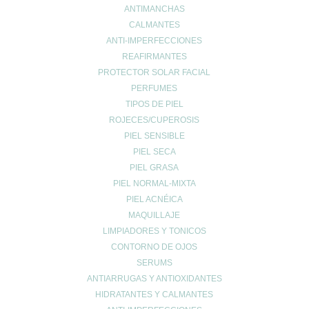
ANTIMANCHAS
Calle Daoiz 9, Puerto de Sagunto - Valencia
CALMANTES
ANTI-IMPERFECCIONES
REAFIRMANTES
PROTECTOR SOLAR FACIAL
PERFUMES
TIPOS DE PIEL
ROJECES/CUPEROSIS
PIEL SENSIBLE
PIEL SECA
PIEL GRASA
CONTACTO
PIEL NORMAL-MIXTA
PIEL ACNÉICA
962678036
|
622904490
MAQUILLAJE
info@farmaciaromerosagunto.com
LIMPIADORES Y TONICOS
HORARIO
CONTORNO DE OJOS
SERUMS
De Lunes a Viernes
de 9:00h a 14:00h
ANTIARRUGAS Y ANTIOXIDANTES
y de 16:30h a 20:30h
HIDRATANTES Y CALMANTES
Sábados de 9:00h a 13:30h