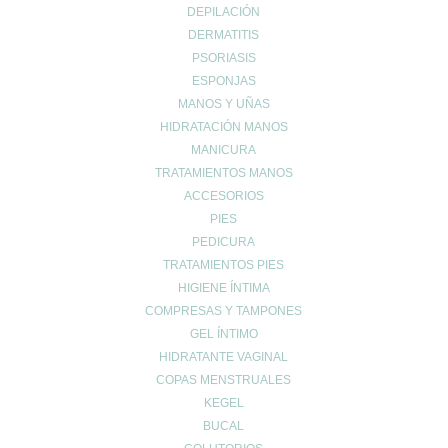
aquellos que la padecen. Los cuadros asténicos ya suponen
DEPILACIÓN
del 10% al 20% de los pacientes que acuden a la consulta del
DERMATITIS
médico en las primeras semanas...
PSORIASIS
ESPONJAS
Buscar
Buscar
MANOS Y UÑAS
por:
HIDRATACIÓN MANOS
Categorías
MANICURA
TRATAMIENTOS MANOS
alergia
ACCESORIOS
ANTIMOSQUITOS
PIES
CABELLO
PEDICURA
CORPORAL
TRATAMIENTOS PIES
COSMÉTICA FACIAL
HIGIENE ÍNTIMA
COVID-19
COMPRESAS Y TAMPONES
cremas noche
GEL ÍNTIMO
HIDRATANTE VAGINAL
descuentos black friday
COPAS MENSTRUALES
INFANTIL
KEGEL
MEDICINA NATURAL
BUCAL
NUTRICIÓN