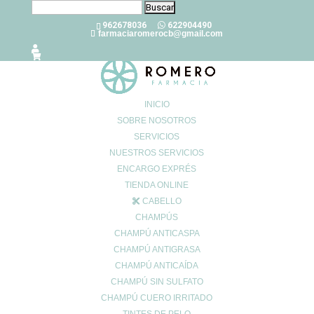
Buscar:
962678036
622904490
farmaciaromerocb@gmail.com
INICIO
SOBRE NOSOTROS
SERVICIOS
Insomnio, causas y tratamiento
NUESTROS SERVICIOS
Ene 11, 2023
ENCARGO EXPRÉS
El insomnio es un trastorno del sueño que padece el 80% de la
TIENDA ONLINE
población mundial en algún momento de su vida. Actualmente,
CABELLO
se calcula que unos siete millones de españoles sufre
CHAMPÚS
insomnio crónico. ¿Qué es el insomnio? Cuando somos
CHAMPÚ ANTICASPA
incapaces de quedarnos...
CHAMPÚ ANTIGRASA
CHAMPÚ ANTICAÍDA
Enfermedades ligadas a los trastornos del sueño
CHAMPÚ SIN SULFATO
Ene 10, 2023
CHAMPÚ CUERO IRRITADO