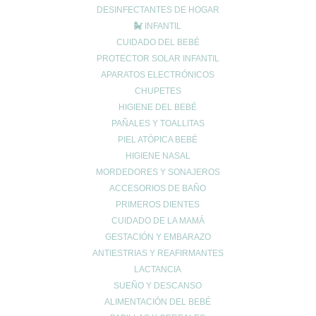
DESINFECTANTES DE HOGAR
Política de envíos
INFANTIL
Política de privacidad
CUIDADO DEL BEBÉ
PROTECTOR SOLAR INFANTIL
Síguenos en las
APARATOS ELECTRÓNICOS
CHUPETES
Redes Sociales
HIGIENE DEL BEBÉ
PAÑALES Y TOALLITAS
PIEL ATÓPICA BEBÉ
HIGIENE NASAL
MORDEDORES Y SONAJEROS
ACCESORIOS DE BAÑO
PRIMEROS DIENTES
© 2024 FARMACIA ROMERO CB
CUIDADO DE LA MAMÁ
GESTACIÓN Y EMBARAZO
Carrito de compra
0
Aún no agregaste productos.
ANTIESTRIAS Y REAFIRMANTES
Seguir viendo
LACTANCIA
0
SUEÑO Y DESCANSO
Wishlist
0
ALIMENTACIÓN DEL BEBÉ
Continue Shopping