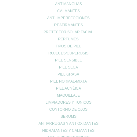
de 9:00h a 14:00h
ANTIMANCHAS
y de 16:30h a 20:30h
CALMANTES
Sábados de 9:00h a 13:30h
ANTI-IMPERFECCIONES
REAFIRMANTES
PROTECTOR SOLAR FACIAL
MI ESPACIO
PERFUMES
TIPOS DE PIEL
Cuenta de usuario
ROJECES/CUPEROSIS
Carrito de compra
PIEL SENSIBLE
Finalizar compra
PIEL SECA
Lista de deseos
PIEL GRASA
PIEL NORMAL-MIXTA
PIEL ACNÉICA
MAQUILLAJE
LIMPIADORES Y TONICOS
CONTORNO DE OJOS
INFO LEGAL
SERUMS
Aviso Copyright
ANTIARRUGAS Y ANTIOXIDANTES
Aviso LOPD
HIDRATANTES Y CALMANTES