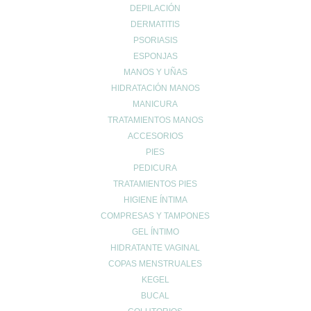
DEPILACIÓN
MEDICINA NATURAL
DERMATITIS
NUTRICIÓN
PSORIASIS
PARCHES GRANOS
ESPONJAS
Promociones
MANOS Y UÑAS
SALUD
HIDRATACIÓN MANOS
SIN CATEGORÍA
MANICURA
solar
TRATAMIENTOS MANOS
SOLAR FACIAL
ACCESORIOS
PIES
SOLARES
PEDICURA
SPRAY ANTIMOSQUITOS
TRATAMIENTOS PIES
test
HIGIENE ÍNTIMA
VETERINARIA
COMPRESAS Y TAMPONES
GEL ÍNTIMO
Carrito
HIDRATANTE VAGINAL
COPAS MENSTRUALES
KEGEL
BUCAL