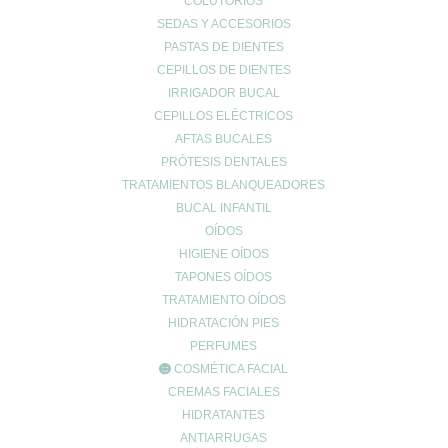
COLUTORIOS
SEDAS Y ACCESORIOS
UBICACIÓN
PASTAS DE DIENTES
CEPILLOS DE DIENTES
Calle Daoiz 9, Puerto de Sagunto - Valencia
IRRIGADOR BUCAL
CEPILLOS ELÉCTRICOS
AFTAS BUCALES
PRÓTESIS DENTALES
TRATAMIENTOS BLANQUEADORES
BUCAL INFANTIL
OÍDOS
HIGIENE OÍDOS
TAPONES OÍDOS
TRATAMIENTO OÍDOS
CONTACTO
HIDRATACIÓN PIES
962678036
|
622904490
PERFUMES
COSMÉTICA FACIAL
info@farmaciaromerosagunto.com
CREMAS FACIALES
HORARIO
HIDRATANTES
De Lunes a Viernes
ANTIARRUGAS