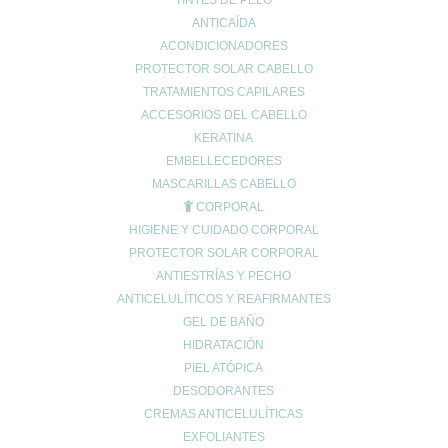
TINTES DE PELO
El otoño es la época del año en la que más acusamos la caída
ANTICAÍDA
del pelo. Esto es debido a que en esta época del año muchos
ACONDICIONADORES
de nuestros cabellos entran en su última fase de crecimiento, y
PROTECTOR SOLAR CABELLO
por lo tanto terminan su ciclo vital. Los estragos del verano
también influyen en...
TRATAMIENTOS CAPILARES
ACCESORIOS DEL CABELLO
KERATINA
Buscar
Buscar
EMBELLECEDORES
por:
MASCARILLAS CABELLO
Categorías
CORPORAL
alergia
HIGIENE Y CUIDADO CORPORAL
ANTIMOSQUITOS
PROTECTOR SOLAR CORPORAL
ANTIESTRÍAS Y PECHO
CABELLO
ANTICELULÍTICOS Y REAFIRMANTES
CORPORAL
GEL DE BAÑO
COSMÉTICA FACIAL
HIDRATACIÓN
COVID-19
PIEL ATÓPICA
cremas noche
DESODORANTES
descuentos black friday
CREMAS ANTICELULÍTICAS
INFANTIL
EXFOLIANTES