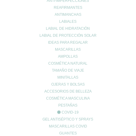
Formas de pago
ANTI-IMPERFECCIONES
Devoluciones
REAFIRMANTES
Política de cookies
ANTIMANCHAS
Política de envíos
LABIALES
Política de privacidad
LABIAL DE HIDRATACIÓN
LABIAL DE PROTECCIÓN SOLAR
IDEAS PARA REGALAR
Síguenos en las
MASCARILLAS
AMPOLLAS
Redes Sociales
COSMÉTICA NATURAL
TAMAÑO DE VIAJE
MINITALLAS
OJERAS Y BOLSAS
ACCESORIOS DE BELLEZA
COSMÉTICA MASCULINA
PESTAÑAS
© 2024 FARMACIA ROMERO CB
COVID-19
Carrito de compra
0
GEL ANTISÉPTICO Y SPRAYS
Aún no agregaste productos.
MASCARILLAS COVID
Seguir viendo
GUANTES
0