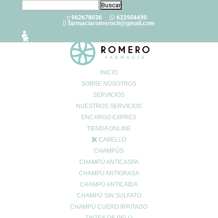
Buscar:
962678036
622904490
farmaciaromerocb@gmail.com
INICIO
SOBRE NOSOTROS
SERVICIOS
Probióticos naturales y probióticos
NUESTROS SERVICIOS
de farmacia
ENCARGO EXPRÉS
Oct 5, 2022
|
0 Comentarios
TIENDA ONLINE
CABELLO
CHAMPÚS
Puede que te estés preguntando
qué son los probióticos
. A
CHAMPÚ ANTICASPA
grandes rasgos, son
microorganismos
que deben llegar vivos al
CHAMPÚ ANTIGRASA
intestino y en cantidades suficientes como para
CHAMPÚ ANTICAÍDA
colonizarlo,
favorecer al organismo y equilibrar la microbiota
CHAMPÚ SIN SULFATO
intestinal
.
CHAMPÚ CUERO IRRITADO
El
conjunto de productos y preparados
que pueden