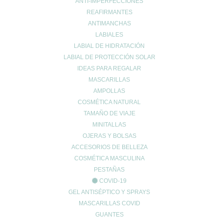
Bacillus subtitlis
: fortalece el sistema inmune, fomenta la
ANTI-IMPERFECCIONES
REAFIRMANTES
longevidad, enriquece la flora intestinal y vaginal y combate
ANTIMANCHAS
infecciones.
LABIALES
Bifidobacterium:
LABIAL DE HIDRATACIÓN
Animalis
: fortalecen el sistema inmune, ayudan a la
LABIAL DE PROTECCIÓN SOLAR
digestión y combaten bacterias en la comida
IDEAS PARA REGALAR
contaminada.
MASCARILLAS
Breve
: paras responder a infecciones vaginales por
AMPOLLAS
COSMÉTICA NATURAL
bacterias y hongos.
TAMAÑO DE VIAJE
Bifidum
: ayuda a la digestión productos lácteos.
MINITALLAS
Longum
: ayuda a eliminar toxinas.
OJERAS Y BOLSAS
Lactobacillus:
ACCESORIOS DE BELLEZA
Acidophilus
: es, probablemente, el tipo de probiótico más
COSMÉTICA MASCULINA
importante. Participa en la absorción de varios nutrientes,
PESTAÑAS
combate infecciones y facilita la digestión.
COVID-19
GEL ANTISÉPTICO Y SPRAYS
Reuteri
: se utilizan para infecciones por Helicobacter
MASCARILLAS COVID
pylori.
GUANTES