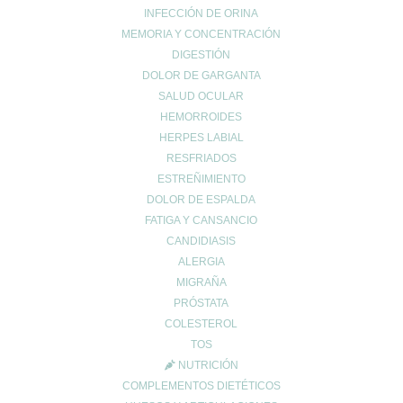
INFECCIÓN DE ORINA
MEMORIA Y CONCENTRACIÓN
Web
DIGESTIÓN
DOLOR DE GARGANTA
SALUD OCULAR
HEMORROIDES
HERPES LABIAL
RESFRIADOS
ESTREÑIMIENTO
DOLOR DE ESPALDA
FATIGA Y CANSANCIO
CANDIDIASIS
Entradas recientes
ALERGIA
MIGRAÑA
¿Tienes el ácido úrico alto? Todo lo que debes saber sobre la
gota y la alimentación
PRÓSTATA
COLESTEROL
Creatina: El secreto para maximizar tu rendimiento y cuidar tu
salud 💪✨
TOS
NUTRICIÓN
EXCESOS NAVIDEÑOS
COMPLEMENTOS DIETÉTICOS