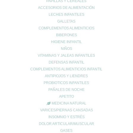
PAPILLAS Y CEREALES
ACCESORIOS DE ALIMENTACIÓN
LECHES INFANTILES
Enviar comentario
GALLETAS
Tu dirección de correo electrónico no será publicada.
Los campos
COMPLEMENTOS ALIMENTICIOS
obligatorios están marcados con
*
BIBERONES
Comentario
*
HIGIENE INFANTIL
NIÑOS
VITAMINAS Y JALEAS INFANTILES
DEFENSAS INFANTIL
COMPLEMENTOS ALIMENTICIOS INFANTIL
ANTIPIOJOS Y LIENDRES
PROBIOTICOS INFANTILES
PAÑALES DE NOCHE
APETITO
Nombre
*
MEDICINA NATURAL
VARICES/PIERNAS CANSADAS
INSOMNIO Y ESTRÉS
DOLOR ARTICULAR/MUSCULAR
Correo electrónico
*
GASES