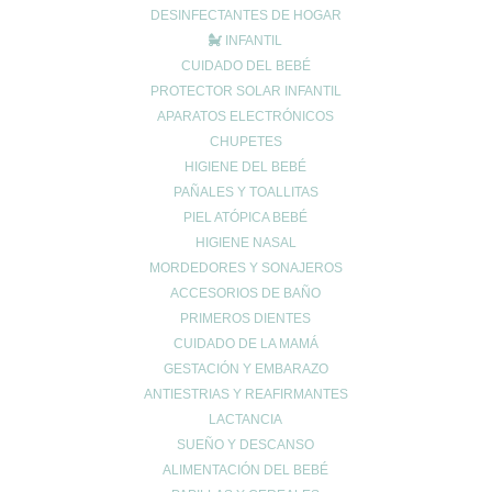
Rhamnosus
: sirven en casos de diarrea. También para
DESINFECTANTES DE HOGAR
tratar el acné, la cándida y los eccemas.
INFANTIL
Fermentum
: neutralizan productos y toxinas expulsadas
CUIDADO DEL BEBÉ
en la digestión, mejorando los niveles de
PROTECTOR SOLAR INFANTIL
microorganismos de la flora intestinal.
APARATOS ELECTRÓNICOS
CHUPETES
Saccharomyces boulardii
: favorece el tratamiento de la
HIGIENE DEL BEBÉ
diarrea por antibióticos, la diarrea del viajero y la diarrea en
PAÑALES Y TOALLITAS
niños.
PIEL ATÓPICA BEBÉ
Vitaminas hidrosolubles con probióticos
, generalmente
HIGIENE NASAL
vitaminas A, B, C, D y E.
MORDEDORES Y SONAJEROS
ACCESORIOS DE BAÑO
Conociendo la considerable variedad de probióticos de farmacia
PRIMEROS DIENTES
que podemos adquirir, lo más apropiado es
preguntar al
CUIDADO DE LA MAMÁ
farmacéutico/a
por los más convenientes a nuestro caso
GESTACIÓN Y EMBARAZO
particular, teniendo en cuenta nuestros propósitos, estado de
ANTIESTRIAS Y REAFIRMANTES
salud y motivos para utilizarlos.
LACTANCIA
SUEÑO Y DESCANSO
ALIMENTACIÓN DEL BEBÉ