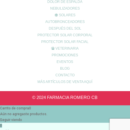
DOLOR DE ESPALDA
Devoluciones
NEBULIZADORES
Política de cookies
SOLARES
Política de envíos
AUTOBRONCEADORES
Política de privacidad
DESPUÉS DEL SOL
PROTECTOR SOLAR CORPORAL
Síguenos en las
PROTECTOR SOLAR FACIAL
VETERINARIA
Redes Sociales
PROMOCIONES
EVENTOS
BLOG
CONTACTO
MÁS ARTÍCULOS DE VENTA AQUÍ
© 2024 FARMACIA ROMERO CB
Carrito de compra
0
Aún no agregaste productos.
Seguir viendo
0