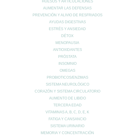
HUESOS Y ARTICULACIONES
Categorías
AUMENTAR LAS DEFENSAS
acidez
PREVENCIÓN Y ALIVIO DE RESFRIADOS
Adelgazar
AYUDAS DIGESTIVAS
Alergias
ESTRÉS Y ANSIEDAD
Alopecia
DÉTOX
Belleza
MENOPAUSIA
Buenos hábitos
ANTIOXIDANTES
Colesterol
PRÓSTATA
INSOMNIO
Cuidado Cardiovascular
OMEGAS
Cuidado de la piel
PROBIOTICOS/ENZIMAS
Cuidado de las articulaciones
SISTEMA NEUROLÓGICO
Cuidado muscular
CORAZÓN Y SISTEMA CIRCULATORIO
Cuidado respiratorio
AUMENTO DE LIBIDO
Deporte
TERCERA EDAD
diarrea
VITAMINAS A, B, C, D, E, K
FATIGA Y CANSANCIO
Dietética y nutrición
SISTEMA URINARIO
estreñimiento
MEMORIA Y CONCENTRACIÓN