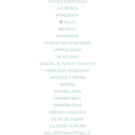
ACEITES ESENCIALES
DIFUSORES
UBICACIÓN
HOMEOPATÍA
Calle Daoiz 9, Puerto de Sagunto - Valencia
SALUD
BOTIQUÍN
RONQUIDOS
PRODUCTOS DE BOTIQUÍN
LIMPIEZA NASAL
PICADURAS
VENDAS, SUTURAS Y GUANTES
REPELENTE MOSQUITOS
APÓSITOS Y TIRITAS
MAREOS
CONTACTO
HERPES LABIAL
HEMORROIDES
962678036
|
622904490
TERMÓMETROS
info@farmaciaromerosagunto.com
PIERNAS CANSADAS
HORARIO
DEJAR DE FUMAR
SALUD DE LA MUJER
De Lunes a Viernes
de 9:00h a 14:00h
DOLORES MENSTRUALES