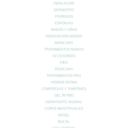
Fatiga.
DEPILACIÓN
Intolerancias y alergias alimentarias
.
DERMATITIS
Infecciones vaginales.
PSORIASIS
Retención de líquidos.
ESPONJAS
MANOS Y UÑAS
Trastornos de la menstruación
.
HIDRATACIÓN MANOS
MANICURA
TRATAMIENTOS MANOS
¿Qué alimentos contienen probióticos?
ACCESORIOS
PIES
Los
alimentos probióticos
considerados como ‘
probióticos
PEDICURA
naturales’
, incluyen:
TRATAMIENTOS PIES
Aceitunas y encurtidos
: al ser fermentados, contienen una
HIGIENE ÍNTIMA
COMPRESAS Y TAMPONES
considerable cantidad de probióticos.
GEL ÍNTIMO
Chucrut
: fermentación de hojas frescas de repollo o col.
HIDRATANTE VAGINAL
Kéfir:
semejante al yogur, pero con mayor cantidad de
COPAS MENSTRUALES
probióticos.
KEGEL
Kombucha
: bebida fermentada a base de té, levaduras y
BUCAL
bacterias.