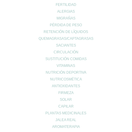
Maternidad
FERTILIDAD
Niños
ALERGIAS
Prevención del cáncer
MIGRAÑAS
Prevención diabetes
PÉRDIDA DE PESO
Prevenir lesiones
RETENCIÓN DE LÍQUIDOS
problemas digestivos
QUEMAGRASAS/CAPTAGRASAS
SACIANTES
Salud
CIRCULACIÓN
Salud bucal
SUSTITUCIÓN COMIDAS
Salud infantil
VITAMINAS
Salud ósea
NUTRICIÓN DEPORTIVA
Salud para mayores
NUTRICOSMÉTICA
Sin categoría
ANTIOXIDANTES
Sueño
FIRMEZA
Vida Saludable
SOLAR
CAPILAR
PLANTAS MEDICINALES
JALEA REAL
AROMATERAPIA