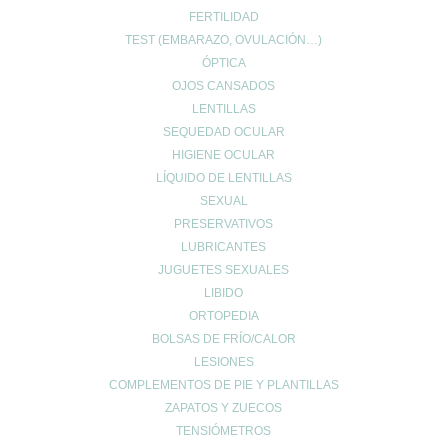
y de 16:30h a 20:30h
FERTILIDAD
Sábados de 9:00h a 13:30h
TEST (EMBARAZO, OVULACIÓN…)
ÓPTICA
OJOS CANSADOS
LENTILLAS
MI ESPACIO
SEQUEDAD OCULAR
Cuenta de usuario
HIGIENE OCULAR
Carrito de compra
LÍQUIDO DE LENTILLAS
Finalizar compra
SEXUAL
PRESERVATIVOS
Lista de deseos
LUBRICANTES
JUGUETES SEXUALES
LIBIDO
ORTOPEDIA
BOLSAS DE FRÍO/CALOR
INFO LEGAL
LESIONES
COMPLEMENTOS DE PIE Y PLANTILLAS
Aviso Copyright
ZAPATOS Y ZUECOS
Aviso LOPD
TENSIÓMETROS
Formas de pago