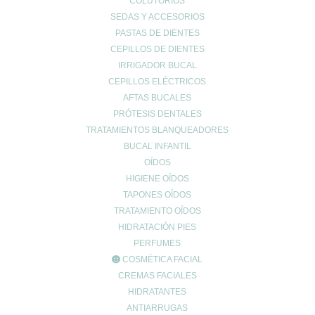
intestinal
.
COLUTORIOS
SEDAS Y ACCESORIOS
La pectina también
contribuye a la desintoxicación
, siendo
PASTAS DE DIENTES
verdaderamente útil en la eliminación de materiales pesados
CEPILLOS DE DIENTES
como el mercurio, el plomo o el arsénico, entre otros.
IRRIGADOR BUCAL
El alto contenido en pectina de la piel de la manzana nos ayuda a
CEPILLOS ELÉCTRICOS
controlar el sobrepeso, nos protege de enfermedades cardíacas,
AFTAS BUCALES
cánceres intestinales y problemas cardiovasculares.
PRÓTESIS DENTALES
Todas estas propiedades han hecho que la pectina de manzana
TRATAMIENTOS BLANQUEADORES
sea considerada un
suplemento alimentario seguro
y
BUCAL INFANTIL
exhaustivamente estudiado, como sustancia a incluir en diversas
OÍDOS
formas farmacéuticas.
HIGIENE OÍDOS
Algunos estudios farmacológicos y de fitoterapia creen que la
TAPONES OÍDOS
pectina
puede ayudar a crear fármacos orales
que no
TRATAMIENTO OÍDOS
degraden la zona alta del intestino o que actúen favorablemente
HIDRATACIÓN PIES
en la zona colónica. Incluso hay estudios que indican que podría
PERFUMES
usarse como vehículo celular inyectable para
recuperar el tejido
óseo
, gracias a una sustancia cerosa, llamada ácido ursólico,
COSMÉTICA FACIAL
que reduce el desgaste muscular y promueve el crecimiento del
CREMAS FACIALES
músculo.
HIDRATANTES
ANTIARRUGAS