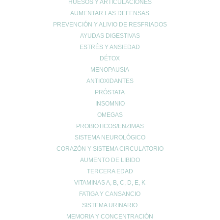
HUESOS Y ARTICULACIONES
Salud para mayores
AUMENTAR LAS DEFENSAS
Sin categoría
PREVENCIÓN Y ALIVIO DE RESFRIADOS
Sueño
AYUDAS DIGESTIVAS
Vida Saludable
ESTRÉS Y ANSIEDAD
DÉTOX
MENOPAUSIA
ANTIOXIDANTES
PRÓSTATA
INSOMNIO
UBICACIÓN
OMEGAS
PROBIOTICOS/ENZIMAS
Calle Daoiz 9, Puerto de Sagunto - Valencia
SISTEMA NEUROLÓGICO
CORAZÓN Y SISTEMA CIRCULATORIO
AUMENTO DE LIBIDO
TERCERA EDAD
VITAMINAS A, B, C, D, E, K
FATIGA Y CANSANCIO
SISTEMA URINARIO
MEMORIA Y CONCENTRACIÓN