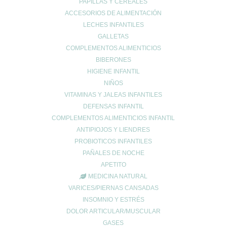
PAPILLAS Y CEREALES
ACCESORIOS DE ALIMENTACIÓN
Entradas recientes
LECHES INFANTILES
¿Tienes el ácido úrico alto? Todo lo que debes saber sobre la
GALLETAS
gota y la alimentación
COMPLEMENTOS ALIMENTICIOS
Creatina: El secreto para maximizar tu rendimiento y cuidar tu
BIBERONES
salud 💪✨
HIGIENE INFANTIL
EXCESOS NAVIDEÑOS
NIÑOS
VITAMINAS Y JALEAS INFANTILES
Categorías
DEFENSAS INFANTIL
acidez
COMPLEMENTOS ALIMENTICIOS INFANTIL
ANTIPIOJOS Y LIENDRES
Adelgazar
PROBIOTICOS INFANTILES
Alergias
PAÑALES DE NOCHE
Alopecia
APETITO
Belleza
MEDICINA NATURAL
Buenos hábitos
VARICES/PIERNAS CANSADAS
Colesterol
INSOMNIO Y ESTRÉS
Cuidado Cardiovascular
DOLOR ARTICULAR/MUSCULAR
Cuidado de la piel
GASES