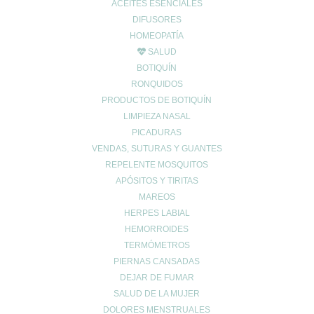
ACEITES ESENCIALES
DIFUSORES
HOMEOPATÍA
SALUD
BOTIQUÍN
INFO LEGAL
RONQUIDOS
Aviso Copyright
PRODUCTOS DE BOTIQUÍN
Aviso LOPD
LIMPIEZA NASAL
Formas de pago
PICADURAS
Devoluciones
VENDAS, SUTURAS Y GUANTES
Política de cookies
REPELENTE MOSQUITOS
Política de envíos
APÓSITOS Y TIRITAS
Política de privacidad
MAREOS
HERPES LABIAL
HEMORROIDES
Síguenos en las
TERMÓMETROS
PIERNAS CANSADAS
Redes Sociales
DEJAR DE FUMAR
SALUD DE LA MUJER
DOLORES MENSTRUALES