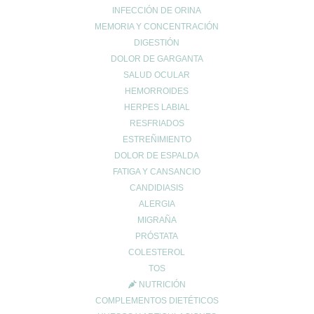
INFECCIÓN DE ORINA
Cuidado de las articulaciones
MEMORIA Y CONCENTRACIÓN
Cuidado muscular
DIGESTIÓN
Cuidado respiratorio
DOLOR DE GARGANTA
Deporte
SALUD OCULAR
diarrea
HEMORROIDES
Dietética y nutrición
HERPES LABIAL
estreñimiento
RESFRIADOS
Maternidad
ESTREÑIMIENTO
DOLOR DE ESPALDA
Niños
FATIGA Y CANSANCIO
Prevención del cáncer
CANDIDIASIS
Prevención diabetes
ALERGIA
Prevenir lesiones
MIGRAÑA
problemas digestivos
PRÓSTATA
Salud
COLESTEROL
Salud bucal
TOS
NUTRICIÓN
Salud infantil
COMPLEMENTOS DIETÉTICOS
Salud ósea