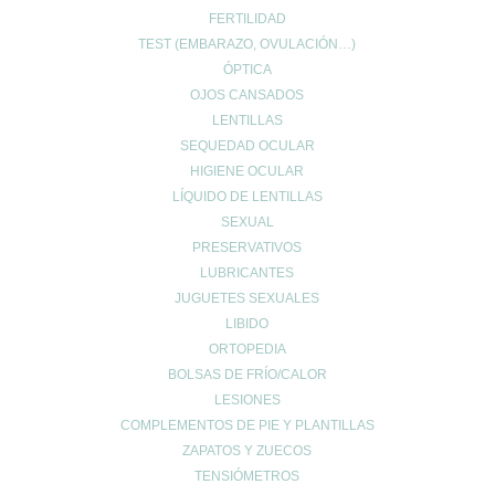
FERTILIDAD
TEST (EMBARAZO, OVULACIÓN…)
ÓPTICA
© 2024 FARMACIA ROMERO CB
OJOS CANSADOS
LENTILLAS
Carrito de compra
0
SEQUEDAD OCULAR
Aún no agregaste productos.
HIGIENE OCULAR
Seguir viendo
LÍQUIDO DE LENTILLAS
0
SEXUAL
Wishlist
0
Continue Shopping
PRESERVATIVOS
LUBRICANTES
JUGUETES SEXUALES
LIBIDO
ORTOPEDIA
BOLSAS DE FRÍO/CALOR
LESIONES
COMPLEMENTOS DE PIE Y PLANTILLAS
ZAPATOS Y ZUECOS
TENSIÓMETROS