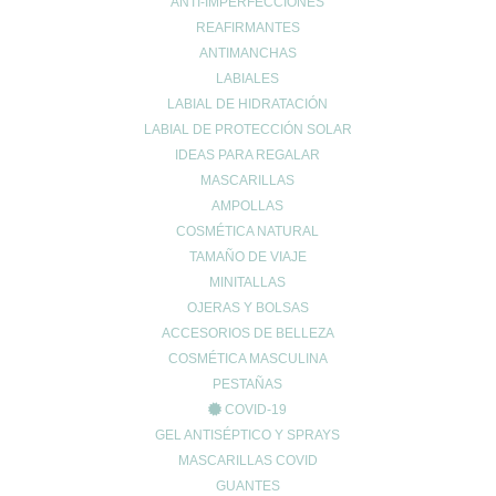
ANTI-IMPERFECCIONES
El uso de productos naturales con fines terapéuticos debe venir
REAFIRMANTES
acompañado por un
seguimiento médico
. Consultemos con un
ANTIMANCHAS
profesional sanitario la cantidad de pectina de manzana
LABIALES
saludable para nuestro organismo, la forma correcta de
consumirla y si hay posibilidad de que intervenga en algún
LABIAL DE HIDRATACIÓN
proceso de medicación que estemos siguiendo.
LABIAL DE PROTECCIÓN SOLAR
IDEAS PARA REGALAR
MASCARILLAS
AMPOLLAS
COSMÉTICA NATURAL
TAMAÑO DE VIAJE
Enviar comentario
MINITALLAS
OJERAS Y BOLSAS
Tu dirección de correo electrónico no será publicada.
Los campos
ACCESORIOS DE BELLEZA
obligatorios están marcados con
*
COSMÉTICA MASCULINA
Comentario
*
PESTAÑAS
COVID-19
GEL ANTISÉPTICO Y SPRAYS
MASCARILLAS COVID
GUANTES