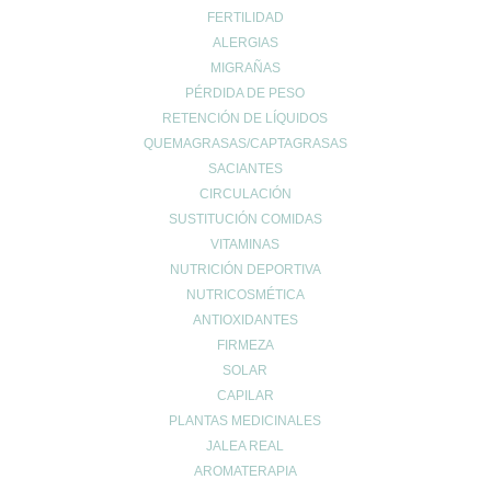
FERTILIDAD
ALERGIAS
CONTACTO
MIGRAÑAS
962678036
|
622904490
PÉRDIDA DE PESO
info@farmaciaromerosagunto.com
RETENCIÓN DE LÍQUIDOS
QUEMAGRASAS/CAPTAGRASAS
HORARIO
SACIANTES
De Lunes a Viernes
CIRCULACIÓN
de 9:00h a 14:00h
SUSTITUCIÓN COMIDAS
y de 16:30h a 20:30h
VITAMINAS
Sábados de 9:00h a 13:30h
NUTRICIÓN DEPORTIVA
NUTRICOSMÉTICA
ANTIOXIDANTES
MI ESPACIO
FIRMEZA
SOLAR
Cuenta de usuario
CAPILAR
Carrito de compra
PLANTAS MEDICINALES
Finalizar compra
JALEA REAL
Lista de deseos
AROMATERAPIA