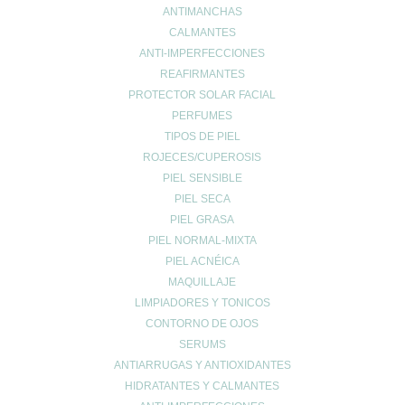
ANTIMANCHAS
CALMANTES
ANTI-IMPERFECCIONES
REAFIRMANTES
PROTECTOR SOLAR FACIAL
PERFUMES
Entradas recientes
TIPOS DE PIEL
¿Tienes el ácido úrico alto? Todo lo que debes saber sobre la
ROJECES/CUPEROSIS
gota y la alimentación
PIEL SENSIBLE
Creatina: El secreto para maximizar tu rendimiento y cuidar tu
PIEL SECA
salud 💪✨
PIEL GRASA
EXCESOS NAVIDEÑOS
PIEL NORMAL-MIXTA
PIEL ACNÉICA
Categorías
MAQUILLAJE
acidez
LIMPIADORES Y TONICOS
Adelgazar
CONTORNO DE OJOS
Alergias
SERUMS
ANTIARRUGAS Y ANTIOXIDANTES
Alopecia
HIDRATANTES Y CALMANTES
Belleza