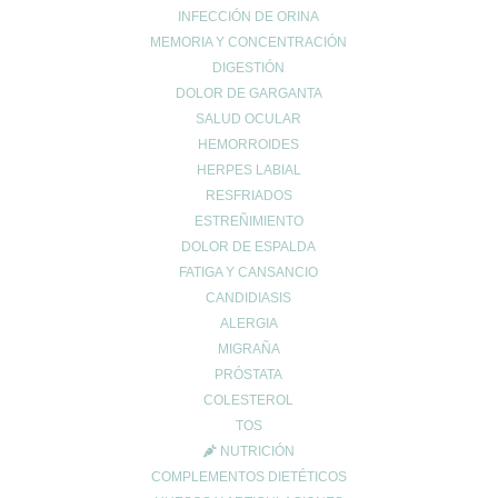
INFECCIÓN DE ORINA
Carrito de compra
MEMORIA Y CONCENTRACIÓN
Finalizar compra
DIGESTIÓN
Lista de deseos
DOLOR DE GARGANTA
SALUD OCULAR
HEMORROIDES
HERPES LABIAL
RESFRIADOS
ESTREÑIMIENTO
INFO LEGAL
DOLOR DE ESPALDA
Aviso Copyright
FATIGA Y CANSANCIO
Aviso LOPD
CANDIDIASIS
Formas de pago
ALERGIA
Devoluciones
MIGRAÑA
Política de cookies
PRÓSTATA
Política de envíos
COLESTEROL
Política de privacidad
TOS
NUTRICIÓN
COMPLEMENTOS DIETÉTICOS
Síguenos en las