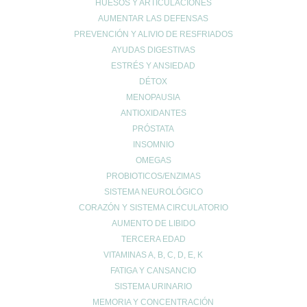
HUESOS Y ARTICULACIONES
Redes Sociales
AUMENTAR LAS DEFENSAS
PREVENCIÓN Y ALIVIO DE RESFRIADOS
AYUDAS DIGESTIVAS
ESTRÉS Y ANSIEDAD
DÉTOX
MENOPAUSIA
ANTIOXIDANTES
© 2024 FARMACIA ROMERO CB
PRÓSTATA
INSOMNIO
Carrito de compra
0
OMEGAS
Aún no agregaste productos.
PROBIOTICOS/ENZIMAS
Seguir viendo
0
SISTEMA NEUROLÓGICO
Wishlist
0
CORAZÓN Y SISTEMA CIRCULATORIO
Continue Shopping
AUMENTO DE LIBIDO
TERCERA EDAD
VITAMINAS A, B, C, D, E, K
FATIGA Y CANSANCIO
SISTEMA URINARIO
MEMORIA Y CONCENTRACIÓN