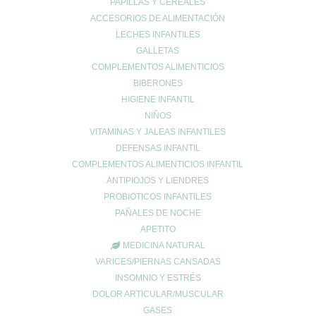
PAPILLAS Y CEREALES
ACCESORIOS DE ALIMENTACIÓN
LECHES INFANTILES
GALLETAS
COMPLEMENTOS ALIMENTICIOS
BIBERONES
CONTACTO
HIGIENE INFANTIL
NIÑOS
962678036
|
622904490
VITAMINAS Y JALEAS INFANTILES
info@farmaciaromerosagunto.com
DEFENSAS INFANTIL
HORARIO
COMPLEMENTOS ALIMENTICIOS INFANTIL
ANTIPIOJOS Y LIENDRES
De Lunes a Viernes
PROBIOTICOS INFANTILES
de 9:00h a 14:00h
PAÑALES DE NOCHE
y de 16:30h a 20:30h
Sábados de 9:00h a 13:30h
APETITO
MEDICINA NATURAL
VARICES/PIERNAS CANSADAS
INSOMNIO Y ESTRÉS
MI ESPACIO
DOLOR ARTICULAR/MUSCULAR
GASES
Cuenta de usuario