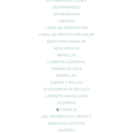
ANTI-IMPERFECCIONES
Buenos hábitos
REAFIRMANTES
Colesterol
ANTIMANCHAS
Cuidado Cardiovascular
LABIALES
Cuidado de la piel
LABIAL DE HIDRATACIÓN
Cuidado de las articulaciones
LABIAL DE PROTECCIÓN SOLAR
Cuidado muscular
IDEAS PARA REGALAR
MASCARILLAS
Cuidado respiratorio
AMPOLLAS
Deporte
COSMÉTICA NATURAL
diarrea
TAMAÑO DE VIAJE
Dietética y nutrición
MINITALLAS
estreñimiento
OJERAS Y BOLSAS
Maternidad
ACCESORIOS DE BELLEZA
Niños
COSMÉTICA MASCULINA
Prevención del cáncer
PESTAÑAS
COVID-19
Prevención diabetes
GEL ANTISÉPTICO Y SPRAYS
Prevenir lesiones
MASCARILLAS COVID
problemas digestivos
GUANTES