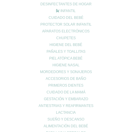
Salud
DESINFECTANTES DE HOGAR
Salud bucal
INFANTIL
Salud infantil
CUIDADO DEL BEBÉ
Salud ósea
PROTECTOR SOLAR INFANTIL
APARATOS ELECTRÓNICOS
Salud para mayores
CHUPETES
Sin categoría
HIGIENE DEL BEBÉ
Sueño
PAÑALES Y TOALLITAS
Vida Saludable
PIEL ATÓPICA BEBÉ
HIGIENE NASAL
MORDEDORES Y SONAJEROS
ACCESORIOS DE BAÑO
PRIMEROS DIENTES
CUIDADO DE LA MAMÁ
UBICACIÓN
GESTACIÓN Y EMBARAZO
ANTIESTRIAS Y REAFIRMANTES
Calle Daoiz 9, Puerto de Sagunto - Valencia
LACTANCIA
SUEÑO Y DESCANSO
ALIMENTACIÓN DEL BEBÉ