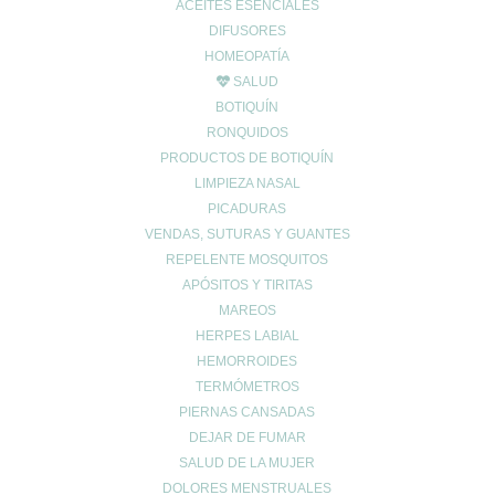
ACEITES ESENCIALES
Calle Daoiz 9, Puerto de Sagunto - Valencia
DIFUSORES
HOMEOPATÍA
SALUD
BOTIQUÍN
RONQUIDOS
PRODUCTOS DE BOTIQUÍN
LIMPIEZA NASAL
PICADURAS
VENDAS, SUTURAS Y GUANTES
REPELENTE MOSQUITOS
CONTACTO
APÓSITOS Y TIRITAS
962678036
|
622904490
MAREOS
HERPES LABIAL
info@farmaciaromerosagunto.com
HEMORROIDES
HORARIO
TERMÓMETROS
De Lunes a Viernes
PIERNAS CANSADAS
de 9:00h a 14:00h
DEJAR DE FUMAR
y de 16:30h a 20:30h
SALUD DE LA MUJER
Sábados de 9:00h a 13:30h
DOLORES MENSTRUALES