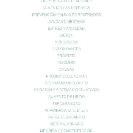
HUESOS Y ARTICULACIONES
Adelgazar
AUMENTAR LAS DEFENSAS
Alergias
PREVENCIÓN Y ALIVIO DE RESFRIADOS
Alopecia
AYUDAS DIGESTIVAS
Belleza
ESTRÉS Y ANSIEDAD
Buenos hábitos
DÉTOX
Colesterol
MENOPAUSIA
Cuidado Cardiovascular
ANTIOXIDANTES
PRÓSTATA
Cuidado de la piel
INSOMNIO
Cuidado de las articulaciones
OMEGAS
Cuidado muscular
PROBIOTICOS/ENZIMAS
Cuidado respiratorio
SISTEMA NEUROLÓGICO
Deporte
CORAZÓN Y SISTEMA CIRCULATORIO
diarrea
AUMENTO DE LIBIDO
Dietética y nutrición
TERCERA EDAD
VITAMINAS A, B, C, D, E, K
estreñimiento
FATIGA Y CANSANCIO
Maternidad
SISTEMA URINARIO
Niños
MEMORIA Y CONCENTRACIÓN