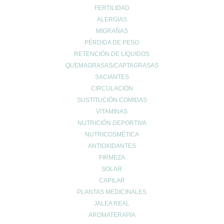
Prevención del cáncer
FERTILIDAD
Prevención diabetes
ALERGIAS
Prevenir lesiones
MIGRAÑAS
problemas digestivos
PÉRDIDA DE PESO
Salud
RETENCIÓN DE LÍQUIDOS
QUEMAGRASAS/CAPTAGRASAS
Salud bucal
SACIANTES
Salud infantil
CIRCULACIÓN
Salud ósea
SUSTITUCIÓN COMIDAS
Salud para mayores
VITAMINAS
Sin categoría
NUTRICIÓN DEPORTIVA
Sueño
NUTRICOSMÉTICA
Vida Saludable
ANTIOXIDANTES
FIRMEZA
SOLAR
CAPILAR
PLANTAS MEDICINALES
JALEA REAL
UBICACIÓN
AROMATERAPIA