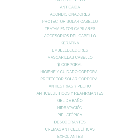
TINTES DE PELO
debemos acudir o no al médico y si nuestros síntomas físicos
ANTICAÍDA
están causados o no por una enfermedad, ya sea orgánica o
ACONDICIONADORES
mental.
PROTECTOR SOLAR CABELLO
TRATAMIENTOS CAPILARES
Cómo prevenir los síntomas de la astenia
ACCESORIOS DEL CABELLO
primaveral
KERATINA
EMBELLECEDORES
Como los
síntomas de la astenia primaveral
son
particulares en
MASCARILLAS CABELLO
cada individuo
, y no suponen una patología, las medidas a tomar
CORPORAL
dependerán del estado de salud y el grado de equilibrio
HIGIENE Y CUIDADO CORPORAL
psicológico y físico de cada persona individualmente, y deberán
PROTECTOR SOLAR CORPORAL
tratarse a largo plazo, con el objetivo de comprobar su evolución
ANTIESTRÍAS Y PECHO
y valorar su eficacia y resultados.
ANTICELULÍTICOS Y REAFIRMANTES
Una vez hecha la evaluación individual inicial, el siguiente paso
GEL DE BAÑO
es incorporar medidas que nos ayuden a revertir síntomas como:
HIDRATACIÓN
apatía, falta de energía, cansancio, problemas de concentración o
PIEL ATÓPICA
falta de lívido, entre otros.
DESODORANTES
Generalmente, dichas medidas están basadas en la disminución
CREMAS ANTICELULÍTICAS
o
eliminación de hábitos tóxicos y una dieta sana
y equilibrada.
EXFOLIANTES
Veamos algunos de los hábitos de vida saludable que nos