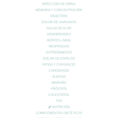
INFECCIÓN DE ORINA
MEMORIA Y CONCENTRACIÓN
DIGESTIÓN
DOLOR DE GARGANTA
SALUD OCULAR
HEMORROIDES
HERPES LABIAL
RESFRIADOS
ESTREÑIMIENTO
DOLOR DE ESPALDA
Entradas recientes
FATIGA Y CANSANCIO
¿Tienes el ácido úrico alto? Todo lo que debes saber sobre la
CANDIDIASIS
gota y la alimentación
ALERGIA
Creatina: El secreto para maximizar tu rendimiento y cuidar tu
MIGRAÑA
salud 💪✨
PRÓSTATA
EXCESOS NAVIDEÑOS
COLESTEROL
TOS
Categorías
NUTRICIÓN
COMPLEMENTOS DIETÉTICOS
acidez