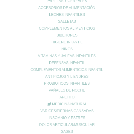
PAPILLAS Y CEREALES
Enviar comentario
ACCESORIOS DE ALIMENTACIÓN
Tu dirección de correo electrónico no será publicada.
Los campos
LECHES INFANTILES
obligatorios están marcados con
*
GALLETAS
Comentario
*
COMPLEMENTOS ALIMENTICIOS
BIBERONES
HIGIENE INFANTIL
NIÑOS
VITAMINAS Y JALEAS INFANTILES
DEFENSAS INFANTIL
COMPLEMENTOS ALIMENTICIOS INFANTIL
ANTIPIOJOS Y LIENDRES
PROBIOTICOS INFANTILES
Nombre
*
PAÑALES DE NOCHE
APETITO
MEDICINA NATURAL
Correo electrónico
*
VARICES/PIERNAS CANSADAS
INSOMNIO Y ESTRÉS
DOLOR ARTICULAR/MUSCULAR
GASES
Web