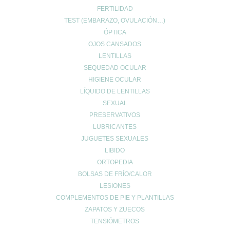
FERTILIDAD
TEST (EMBARAZO, OVULACIÓN…)
ÓPTICA
MI ESPACIO
OJOS CANSADOS
Cuenta de usuario
LENTILLAS
Carrito de compra
SEQUEDAD OCULAR
Finalizar compra
HIGIENE OCULAR
Lista de deseos
LÍQUIDO DE LENTILLAS
SEXUAL
PRESERVATIVOS
LUBRICANTES
JUGUETES SEXUALES
LIBIDO
INFO LEGAL
ORTOPEDIA
BOLSAS DE FRÍO/CALOR
Aviso Copyright
LESIONES
Aviso LOPD
COMPLEMENTOS DE PIE Y PLANTILLAS
Formas de pago
ZAPATOS Y ZUECOS
Devoluciones
TENSIÓMETROS
Política de cookies