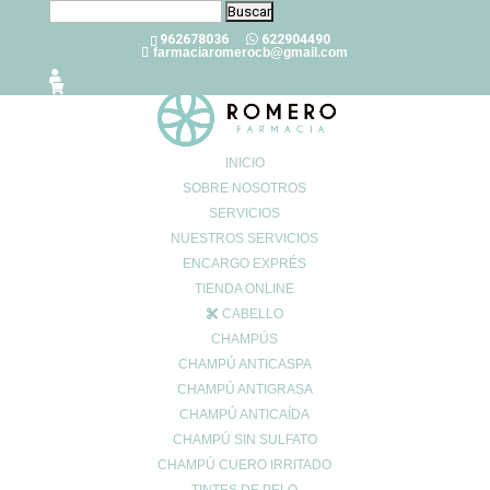
Buscar:
962678036
622904490
farmaciaromerocb@gmail.com
INICIO
SOBRE NOSOTROS
SERVICIOS
Consejos para combatir la astenia
NUESTROS SERVICIOS
primaveral
ENCARGO EXPRÉS
Mar 11, 2022
|
0 Comentarios
TIENDA ONLINE
CABELLO
CHAMPÚS
CHAMPÚ ANTICASPA
CHAMPÚ ANTIGRASA
La
astenia primaveral
no está considerada una
enfermedad
CHAMPÚ ANTICAÍDA
mental
,
por lo que la intervención médica no es un requisito
indispensable. Su
seguimiento puede liderarlo nuestro
CHAMPÚ SIN SULFATO
farmacéutico/a
de confianza, pues él/ella será el profesional
CHAMPÚ CUERO IRRITADO
sanitario más próximo. Nuestra farmacia de confianza nos dirá si