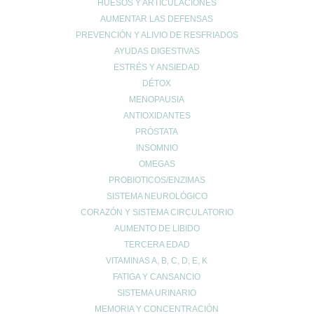
HUESOS Y ARTICULACIONES
962678036
|
622904490
AUMENTAR LAS DEFENSAS
info@farmaciaromerosagunto.com
PREVENCIÓN Y ALIVIO DE RESFRIADOS
HORARIO
AYUDAS DIGESTIVAS
ESTRÉS Y ANSIEDAD
De Lunes a Viernes
DÉTOX
de 9:00h a 14:00h
y de 16:30h a 20:30h
MENOPAUSIA
Sábados de 9:00h a 13:30h
ANTIOXIDANTES
PRÓSTATA
INSOMNIO
OMEGAS
MI ESPACIO
PROBIOTICOS/ENZIMAS
SISTEMA NEUROLÓGICO
Cuenta de usuario
CORAZÓN Y SISTEMA CIRCULATORIO
Carrito de compra
AUMENTO DE LIBIDO
Finalizar compra
TERCERA EDAD
Lista de deseos
VITAMINAS A, B, C, D, E, K
FATIGA Y CANSANCIO
SISTEMA URINARIO
MEMORIA Y CONCENTRACIÓN