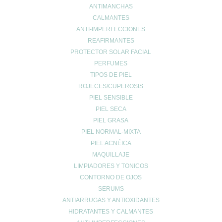
dentales.
ANTIMANCHAS
CALMANTES
Si te queda alguna duda sobre el cuidado de las carillas, pide
ANTI-IMPERFECCIONES
recomendaciones personalizadas en la farmacia.
REAFIRMANTES
PROTECTOR SOLAR FACIAL
PERFUMES
TIPOS DE PIEL
ROJECES/CUPEROSIS
Enviar comentario
PIEL SENSIBLE
Tu dirección de correo electrónico no será publicada.
Los campos
PIEL SECA
obligatorios están marcados con
*
PIEL GRASA
PIEL NORMAL-MIXTA
Comentario
*
PIEL ACNÉICA
MAQUILLAJE
LIMPIADORES Y TONICOS
CONTORNO DE OJOS
SERUMS
ANTIARRUGAS Y ANTIOXIDANTES
HIDRATANTES Y CALMANTES