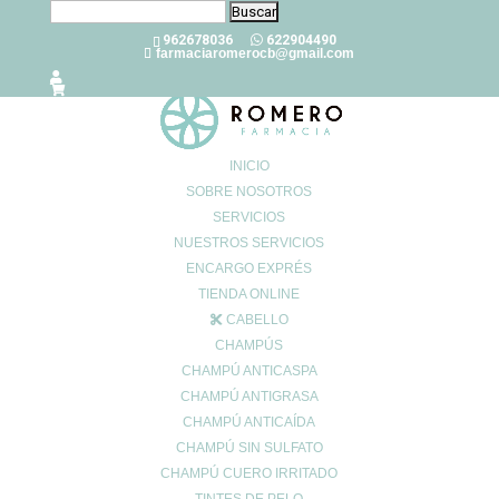
Buscar:
962678036
622904490
farmaciaromerocb@gmail.com
INICIO
SOBRE NOSOTROS
SERVICIOS
Carillas dentales, ¿cómo cuidarlas?
NUESTROS SERVICIOS
Jul 4, 2023
|
0 Comentarios
ENCARGO EXPRÉS
TIENDA ONLINE
CABELLO
Las carillas dentales son una solución estética a la que muchas
CHAMPÚS
personas recurren para corregir imperfecciones en los dientes,
CHAMPÚ ANTICASPA
como
manchas
,
desgaste
o incluso
malformaciones
. Si estás
CHAMPÚ ANTIGRASA
considerando ponerte carillas dentales o ya las tienes, es
CHAMPÚ ANTICAÍDA
importante cuidarlas adecuadamente para mantener su
CHAMPÚ SIN SULFATO
apariencia y durabilidad.
CHAMPÚ CUERO IRRITADO