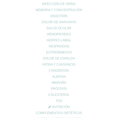
INFECCIÓN DE ORINA
Vida Saludable
MEMORIA Y CONCENTRACIÓN
DIGESTIÓN
DOLOR DE GARGANTA
SALUD OCULAR
HEMORROIDES
HERPES LABIAL
UBICACIÓN
RESFRIADOS
Calle Daoiz 9, Puerto de Sagunto - Valencia
ESTREÑIMIENTO
DOLOR DE ESPALDA
FATIGA Y CANSANCIO
CANDIDIASIS
ALERGIA
MIGRAÑA
PRÓSTATA
COLESTEROL
TOS
NUTRICIÓN
CONTACTO
COMPLEMENTOS DIETÉTICOS