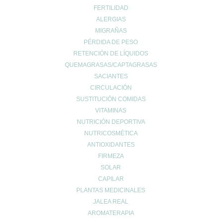
FERTILIDAD
ALERGIAS
INFO LEGAL
MIGRAÑAS
Aviso Copyright
PÉRDIDA DE PESO
Aviso LOPD
RETENCIÓN DE LÍQUIDOS
Formas de pago
QUEMAGRASAS/CAPTAGRASAS
Devoluciones
SACIANTES
Política de cookies
CIRCULACIÓN
Política de envíos
SUSTITUCIÓN COMIDAS
Política de privacidad
VITAMINAS
NUTRICIÓN DEPORTIVA
NUTRICOSMÉTICA
Síguenos en las
ANTIOXIDANTES
Redes Sociales
FIRMEZA
SOLAR
CAPILAR
PLANTAS MEDICINALES
JALEA REAL
AROMATERAPIA