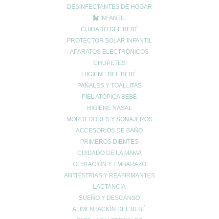
¿Tienes el ácido úrico alto? Todo lo que debes saber sobre la
DESINFECTANTES DE HOGAR
gota y la alimentación
INFANTIL
Creatina: El secreto para maximizar tu rendimiento y cuidar tu
CUIDADO DEL BEBÉ
salud 💪✨
PROTECTOR SOLAR INFANTIL
EXCESOS NAVIDEÑOS
APARATOS ELECTRÓNICOS
CHUPETES
Categorías
HIGIENE DEL BEBÉ
acidez
PAÑALES Y TOALLITAS
Adelgazar
PIEL ATÓPICA BEBÉ
Alergias
HIGIENE NASAL
Alopecia
MORDEDORES Y SONAJEROS
ACCESORIOS DE BAÑO
Belleza
PRIMEROS DIENTES
Buenos hábitos
CUIDADO DE LA MAMÁ
Colesterol
GESTACIÓN Y EMBARAZO
Cuidado Cardiovascular
ANTIESTRIAS Y REAFIRMANTES
Cuidado de la piel
LACTANCIA
Cuidado de las articulaciones
SUEÑO Y DESCANSO
Cuidado muscular
ALIMENTACIÓN DEL BEBÉ