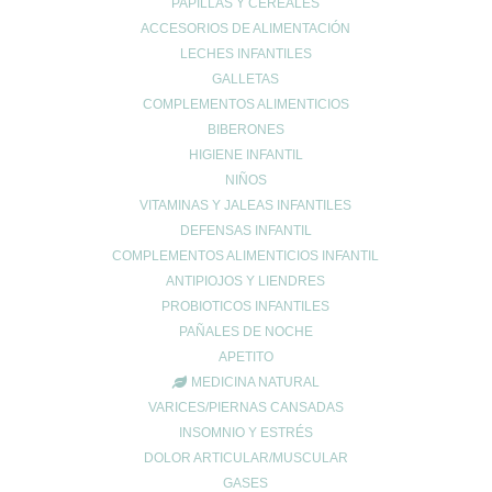
Cuidado respiratorio
PAPILLAS Y CEREALES
ACCESORIOS DE ALIMENTACIÓN
Deporte
LECHES INFANTILES
diarrea
GALLETAS
Dietética y nutrición
COMPLEMENTOS ALIMENTICIOS
estreñimiento
BIBERONES
Maternidad
HIGIENE INFANTIL
Niños
NIÑOS
Prevención del cáncer
VITAMINAS Y JALEAS INFANTILES
DEFENSAS INFANTIL
Prevención diabetes
COMPLEMENTOS ALIMENTICIOS INFANTIL
Prevenir lesiones
ANTIPIOJOS Y LIENDRES
problemas digestivos
PROBIOTICOS INFANTILES
Salud
PAÑALES DE NOCHE
Salud bucal
APETITO
Salud infantil
MEDICINA NATURAL
Salud ósea
VARICES/PIERNAS CANSADAS
Salud para mayores
INSOMNIO Y ESTRÉS
DOLOR ARTICULAR/MUSCULAR
Sin categoría
GASES
Sueño