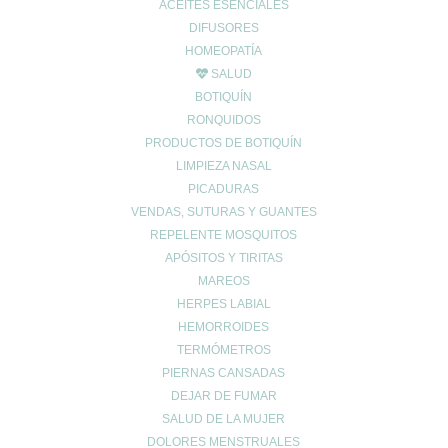
ACEITES ESENCIALES
© 2024 FARMACIA ROMERO CB
DIFUSORES
HOMEOPATÍA
Carrito de compra
0
SALUD
Aún no agregaste productos.
BOTIQUÍN
Seguir viendo
0
RONQUIDOS
Wishlist
0
PRODUCTOS DE BOTIQUÍN
Continue Shopping
LIMPIEZA NASAL
PICADURAS
VENDAS, SUTURAS Y GUANTES
REPELENTE MOSQUITOS
APÓSITOS Y TIRITAS
MAREOS
HERPES LABIAL
HEMORROIDES
TERMÓMETROS
PIERNAS CANSADAS
DEJAR DE FUMAR
SALUD DE LA MUJER
DOLORES MENSTRUALES