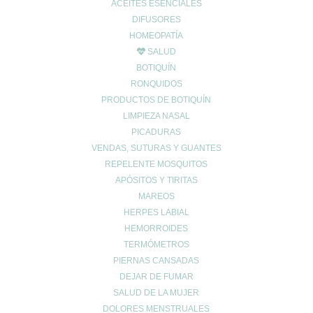
ACEITES ESENCIALES
Aviso LOPD
DIFUSORES
Formas de pago
HOMEOPATÍA
Devoluciones
SALUD
Política de cookies
BOTIQUÍN
Política de envíos
RONQUIDOS
Política de privacidad
PRODUCTOS DE BOTIQUÍN
LIMPIEZA NASAL
Síguenos en las
PICADURAS
VENDAS, SUTURAS Y GUANTES
Redes Sociales
REPELENTE MOSQUITOS
APÓSITOS Y TIRITAS
MAREOS
HERPES LABIAL
HEMORROIDES
TERMÓMETROS
PIERNAS CANSADAS
© 2024 FARMACIA ROMERO CB
DEJAR DE FUMAR
SALUD DE LA MUJER
Carrito de compra
0
Aún no agregaste productos.
DOLORES MENSTRUALES