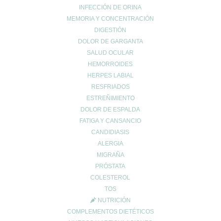
INFECCIÓN DE ORINA
estreñimiento
MEMORIA Y CONCENTRACIÓN
Maternidad
DIGESTIÓN
Niños
DOLOR DE GARGANTA
Prevención del cáncer
SALUD OCULAR
Prevención diabetes
HEMORROIDES
Prevenir lesiones
HERPES LABIAL
RESFRIADOS
problemas digestivos
ESTREÑIMIENTO
Salud
DOLOR DE ESPALDA
Salud bucal
FATIGA Y CANSANCIO
Salud infantil
CANDIDIASIS
Salud ósea
ALERGIA
Salud para mayores
MIGRAÑA
Sin categoría
PRÓSTATA
Sueño
COLESTEROL
TOS
Vida Saludable
NUTRICIÓN
COMPLEMENTOS DIETÉTICOS