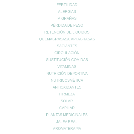
FERTILIDAD
De Lunes a Viernes
de 9:00h a 14:00h
ALERGIAS
y de 16:30h a 20:30h
MIGRAÑAS
Sábados de 9:00h a 13:30h
PÉRDIDA DE PESO
RETENCIÓN DE LÍQUIDOS
QUEMAGRASAS/CAPTAGRASAS
SACIANTES
MI ESPACIO
CIRCULACIÓN
Cuenta de usuario
SUSTITUCIÓN COMIDAS
Carrito de compra
VITAMINAS
NUTRICIÓN DEPORTIVA
Finalizar compra
NUTRICOSMÉTICA
Lista de deseos
ANTIOXIDANTES
FIRMEZA
SOLAR
CAPILAR
PLANTAS MEDICINALES
INFO LEGAL
JALEA REAL
AROMATERAPIA
Aviso Copyright