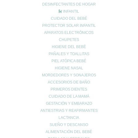
DESINFECTANTES DE HOGAR
Correo electrónico
*
INFANTIL
CUIDADO DEL BEBÉ
PROTECTOR SOLAR INFANTIL
Web
APARATOS ELECTRÓNICOS
CHUPETES
HIGIENE DEL BEBÉ
PAÑALES Y TOALLITAS
PIEL ATÓPICA BEBÉ
HIGIENE NASAL
MORDEDORES Y SONAJEROS
ACCESORIOS DE BAÑO
PRIMEROS DIENTES
CUIDADO DE LA MAMÁ
Entradas recientes
GESTACIÓN Y EMBARAZO
ANTIESTRIAS Y REAFIRMANTES
¿Tienes el ácido úrico alto? Todo lo que debes saber sobre la
LACTANCIA
gota y la alimentación
SUEÑO Y DESCANSO
Creatina: El secreto para maximizar tu rendimiento y cuidar tu
ALIMENTACIÓN DEL BEBÉ
salud 💪✨