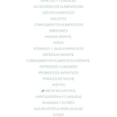
PAPILLAS Y CEREALES
EXCESOS NAVIDEÑOS
ACCESORIOS DE ALIMENTACIÓN
LECHES INFANTILES
Categorías
GALLETAS
acidez
COMPLEMENTOS ALIMENTICIOS
Adelgazar
BIBERONES
Alergias
HIGIENE INFANTIL
Alopecia
NIÑOS
Belleza
VITAMINAS Y JALEAS INFANTILES
Buenos hábitos
DEFENSAS INFANTIL
COMPLEMENTOS ALIMENTICIOS INFANTIL
Colesterol
ANTIPIOJOS Y LIENDRES
Cuidado Cardiovascular
PROBIOTICOS INFANTILES
Cuidado de la piel
PAÑALES DE NOCHE
Cuidado de las articulaciones
APETITO
Cuidado muscular
MEDICINA NATURAL
Cuidado respiratorio
VARICES/PIERNAS CANSADAS
Deporte
INSOMNIO Y ESTRÉS
DOLOR ARTICULAR/MUSCULAR
diarrea
GASES
Dietética y nutrición