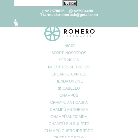
Buscar:
962678036
622904490
farmaciaromerocb@gmail.com
INICIO
SOBRE NOSOTROS
SERVICIOS
Alopecia, cómo detectarla y cómo
NUESTROS SERVICIOS
tratarla
ENCARGO EXPRÉS
May 3, 2023
|
0 Comentarios
TIENDA ONLINE
CABELLO
CHAMPÚS
Muchos hemos crecido con la idea de que la alopecia es la
CHAMPÚ ANTICASPA
calvicie irremediable que empiezan a sufrir los hombres en algún
CHAMPÚ ANTIGRASA
momento de su vida. Sin embargo, ésta es una condición mucho
CHAMPÚ ANTICAÍDA
más compleja de lo que pensamos.
CHAMPÚ SIN SULFATO
CHAMPÚ CUERO IRRITADO