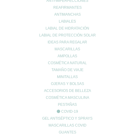
ANTI-IMPERFECCIONES
REAFIRMANTES
ANTIMANCHAS
LABIALES
LABIAL DE HIDRATACIÓN
Enviar comentario
LABIAL DE PROTECCIÓN SOLAR
Tu dirección de correo electrónico no será publicada.
Los campos
IDEAS PARA REGALAR
obligatorios están marcados con
*
MASCARILLAS
Comentario
*
AMPOLLAS
COSMÉTICA NATURAL
TAMAÑO DE VIAJE
MINITALLAS
OJERAS Y BOLSAS
ACCESORIOS DE BELLEZA
COSMÉTICA MASCULINA
PESTAÑAS
COVID-19
Nombre
*
GEL ANTISÉPTICO Y SPRAYS
MASCARILLAS COVID
GUANTES