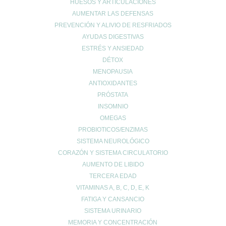
HUESOS Y ARTICULACIONES
AUMENTAR LAS DEFENSAS
PREVENCIÓN Y ALIVIO DE RESFRIADOS
AYUDAS DIGESTIVAS
UBICACIÓN
ESTRÉS Y ANSIEDAD
Calle Daoiz 9, Puerto de Sagunto - Valencia
DÉTOX
MENOPAUSIA
ANTIOXIDANTES
PRÓSTATA
INSOMNIO
OMEGAS
PROBIOTICOS/ENZIMAS
SISTEMA NEUROLÓGICO
CORAZÓN Y SISTEMA CIRCULATORIO
AUMENTO DE LIBIDO
CONTACTO
TERCERA EDAD
VITAMINAS A, B, C, D, E, K
962678036
|
622904490
FATIGA Y CANSANCIO
info@farmaciaromerosagunto.com
SISTEMA URINARIO
HORARIO
MEMORIA Y CONCENTRACIÓN