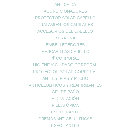
ANTICAÍDA
ACONDICIONADORES
PROTECTOR SOLAR CABELLO
mente ‘tiliáceas’, y su nombre botánico deriva del latín ‘Tilius’, aunque l
TRATAMIENTOS CAPILARES
a: ‘Til’ (hoy ‘Tilleul’). Este árbol majestuoso, comprende
una treinten
ACCESORIOS DEL CABELLO
 cordata, Tilia platyphyllos, Tilia americana y Tilia americana var. mexi
KERATINA
EMBELLECEDORES
MASCARILLAS CABELLO
la
CORPORAL
HIGIENE Y CUIDADO CORPORAL
PROTECTOR SOLAR CORPORAL
ANTIESTRÍAS Y PECHO
 sus principios activos, presentes
tanto en las flores como en la cor
ANTICELULÍTICOS Y REAFIRMANTES
GEL DE BAÑO
.
HIDRATACIÓN
PIEL ATÓPICA
DESODORANTES
CREMAS ANTICELULÍTICAS
EXFOLIANTES