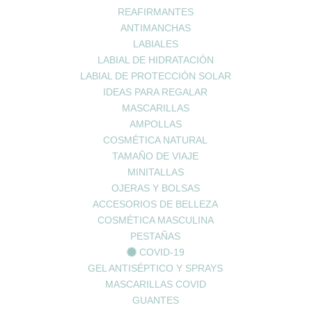
l más indicado para tus propósitos y cuál es la forma correcta de utiliza
REAFIRMANTES
ANTIMANCHAS
LABIALES
LABIAL DE HIDRATACIÓN
LABIAL DE PROTECCIÓN SOLAR
IDEAS PARA REGALAR
MASCARILLAS
AMPOLLAS
ada.
Los campos obligatorios están marcados con
*
COSMÉTICA NATURAL
TAMAÑO DE VIAJE
MINITALLAS
OJERAS Y BOLSAS
ACCESORIOS DE BELLEZA
COSMÉTICA MASCULINA
PESTAÑAS
COVID-19
GEL ANTISÉPTICO Y SPRAYS
MASCARILLAS COVID
GUANTES