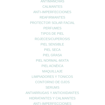
ANTIMANCHAS
CALMANTES
ANTI-IMPERFECCIONES
REAFIRMANTES
PROTECTOR SOLAR FACIAL
diaforéticas y antiespasmódicas, la
Comisión Europea
recomienda la 
PERFUMES
prueba su uso en enfermedades del tracto respiratorio superior, fiebre
TIPOS DE PIEL
ROJECES/CUPEROSIS
PIEL SENSIBLE
inal segura
, al usar plantas con fines terapéuticos siempre hay que
PIEL SECA
 antes de consumir tila debemos conocer sus
contraindicaciones
:
PIEL GRASA
 sus componentes.
PIEL NORMAL-MIXTA
ncia.
PIEL ACNÉICA
MAQUILLAJE
n anticoagulantes o plantas con el mismo efecto.
LIMPIADORES Y TONICOS
CONTORNO DE OJOS
íacos, obstrucción de las vías biliares, hipotensión, hipertensión 
SERUMS
ra bajar la tensión.
ANTIARRUGAS Y ANTIOXIDANTES
diarias, pues se vuelve excitante y puede causar insomnio.
HIDRATANTES Y CALMANTES
ANTI-IMPERFECCIONES