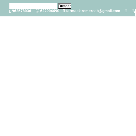
Buscar:
962678036
622904490
farmaciaromerocb@gmail.com
¿Qué propiedades medic
Feb 14, 2023
|
0 Comentarios
La flor conocida como ‘tila’ procede de un
árbol 
del Tilo simboliza amor, lealtad, libertad, justicia, 