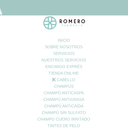
INICIO
SOBRE NOSOTROS
SERVICIOS
NUESTROS SERVICIOS
ENCARGO EXPRÉS
inales posee la tila?
TIENDA ONLINE
CABELLO
CHAMPÚS
CHAMPÚ ANTICASPA
CHAMPÚ ANTIGRASA
sagrado,
con una antigüedad de unos cuarenta millones de años. El ár
CHAMPÚ ANTICAÍDA
victoria y hospitalidad.
CHAMPÚ SIN SULFATO
CHAMPÚ CUERO IRRITADO
TINTES DE PELO