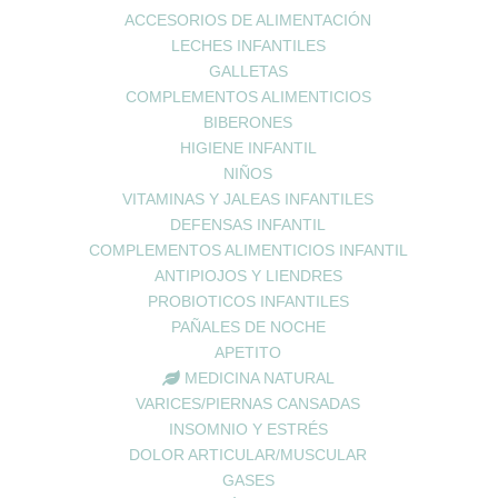
ACCESORIOS DE ALIMENTACIÓN
962678036
|
622904490
Cuenta de usuario
LECHES INFANTILES
Carrito de compra
GALLETAS
o@farmaciaromerosagunto.com
Finalizar compra
COMPLEMENTOS ALIMENTICIOS
HORARIO
Lista de deseos
BIBERONES
HIGIENE INFANTIL
e Lunes a Viernes
9:00h a 14:00h
NIÑOS
e 16:30h a 20:30h
VITAMINAS Y JALEAS INFANTILES
ábados de 9:00h a 13:30h
DEFENSAS INFANTIL
COMPLEMENTOS ALIMENTICIOS INFANTIL
ANTIPIOJOS Y LIENDRES
uenos en las Redes Soci
PROBIOTICOS INFANTILES
PAÑALES DE NOCHE
APETITO
MEDICINA NATURAL
VARICES/PIERNAS CANSADAS
INSOMNIO Y ESTRÉS
DOLOR ARTICULAR/MUSCULAR
© 2024 FARMACIA ROMERO CB
GASES