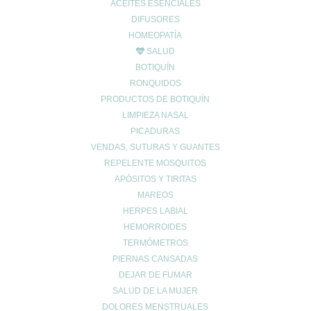
ACEITES ESENCIALES
DIFUSORES
HOMEOPATÍA
SALUD
BOTIQUÍN
RONQUIDOS
PRODUCTOS DE BOTIQUÍN
CONTACTO
LIMPIEZA NASAL
PICADURAS
962678036
|
622904490
VENDAS, SUTURAS Y GUANTES
info@farmaciaromerosagunto.com
REPELENTE MOSQUITOS
HORARIO
APÓSITOS Y TIRITAS
MAREOS
De Lunes a Viernes
HERPES LABIAL
de 9:00h a 14:00h
HEMORROIDES
y de 16:30h a 20:30h
Sábados de 9:00h a 13:30h
TERMÓMETROS
PIERNAS CANSADAS
DEJAR DE FUMAR
SALUD DE LA MUJER
MI ESPACIO
DOLORES MENSTRUALES