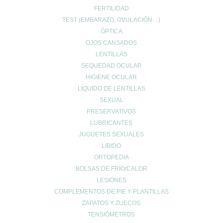
FERTILIDAD
Cuenta de usuario
TEST (EMBARAZO, OVULACIÓN…)
Carrito de compra
ÓPTICA
Finalizar compra
OJOS CANSADOS
Lista de deseos
LENTILLAS
SEQUEDAD OCULAR
HIGIENE OCULAR
LÍQUIDO DE LENTILLAS
SEXUAL
PRESERVATIVOS
INFO LEGAL
LUBRICANTES
Aviso Copyright
JUGUETES SEXUALES
Aviso LOPD
LIBIDO
Formas de pago
ORTOPEDIA
Devoluciones
BOLSAS DE FRÍO/CALOR
Política de cookies
LESIONES
Política de envíos
COMPLEMENTOS DE PIE Y PLANTILLAS
Política de privacidad
ZAPATOS Y ZUECOS
TENSIÓMETROS