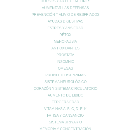
HUESOS Y ARTICULACIONES
Belleza
AUMENTAR LAS DEFENSAS
Buenos hábitos
PREVENCIÓN Y ALIVIO DE RESFRIADOS
Colesterol
AYUDAS DIGESTIVAS
Cuidado Cardiovascular
ESTRÉS Y ANSIEDAD
Cuidado de la piel
DÉTOX
Cuidado de las articulaciones
MENOPAUSIA
Cuidado muscular
ANTIOXIDANTES
PRÓSTATA
Cuidado respiratorio
INSOMNIO
Deporte
OMEGAS
diarrea
PROBIOTICOS/ENZIMAS
Dietética y nutrición
SISTEMA NEUROLÓGICO
estreñimiento
CORAZÓN Y SISTEMA CIRCULATORIO
Maternidad
AUMENTO DE LIBIDO
Niños
TERCERA EDAD
Prevención del cáncer
VITAMINAS A, B, C, D, E, K
FATIGA Y CANSANCIO
Prevención diabetes
SISTEMA URINARIO
Prevenir lesiones
MEMORIA Y CONCENTRACIÓN