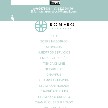
Buscar:
962678036
622904490
farmaciaromerocb@gmail.com
INICIO
SOBRE NOSOTROS
SERVICIOS
¿Cómo curar un tatuaje recién
NUESTROS SERVICIOS
hecho?
ENCARGO EXPRÉS
Jul 27, 2022
|
0 Comentarios
TIENDA ONLINE
CABELLO
CHAMPÚS
Los tatuajes son
marcas permanentes en la piel
, hechas con
CHAMPÚ ANTICASPA
tinta o pigmentos. Se consiguen
perforando la piel con agujas e
CHAMPÚ ANTIGRASA
inyectando una tinta especial
para tatuajes en su capa más
CHAMPÚ ANTICAÍDA
profunda, ya sea a mano o con una máquina diseñada para este
CHAMPÚ SIN SULFATO
uso.
CHAMPÚ CUERO IRRITADO
A pesar de que, actualmente
existen técnicas para eliminar los