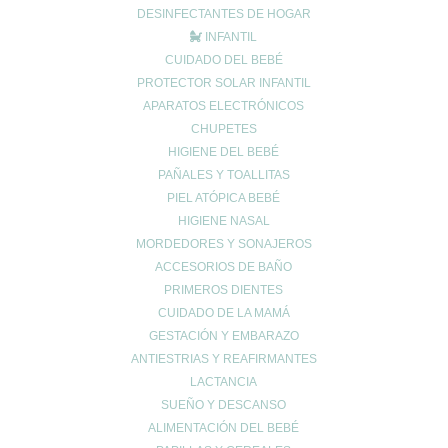
No frotar el tatuaje con esponjas o similares.
DESINFECTANTES DE HOGAR
No hacer ejercicio mientras el tatuaje está en proceso de
INFANTIL
CUIDADO DEL BEBÉ
cicatrización, para evitar exceso de sudor o golpes en la zona
PROTECTOR SOLAR INFANTIL
tatuada.
APARATOS ELECTRÓNICOS
No aplicar agua oxigenada, alcohol, colonias, maquillajes ni
CHUPETES
toallitas húmedas durante el proceso de curación.
HIGIENE DEL BEBÉ
No bañarnos en el mar ni en la piscina durante el primer mes.
PAÑALES Y TOALLITAS
Evitar prendas que desprendan pelusa sobre el tatuaje.
PIEL ATÓPICA BEBÉ
No es recomendable usar vaselina.
HIGIENE NASAL
MORDEDORES Y SONAJEROS
ACCESORIOS DE BAÑO
PRIMEROS DIENTES
CUIDADO DE LA MAMÁ
GESTACIÓN Y EMBARAZO
ANTIESTRIAS Y REAFIRMANTES
Enviar comentario
LACTANCIA
Tu dirección de correo electrónico no será publicada.
Los campos
SUEÑO Y DESCANSO
obligatorios están marcados con
*
ALIMENTACIÓN DEL BEBÉ