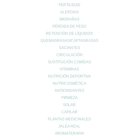
problemas digestivos
FERTILIDAD
Salud
ALERGIAS
Salud bucal
MIGRAÑAS
Salud infantil
PÉRDIDA DE PESO
Salud ósea
RETENCIÓN DE LÍQUIDOS
Salud para mayores
QUEMAGRASAS/CAPTAGRASAS
SACIANTES
Sin categoría
CIRCULACIÓN
Sueño
SUSTITUCIÓN COMIDAS
Vida Saludable
VITAMINAS
NUTRICIÓN DEPORTIVA
NUTRICOSMÉTICA
ANTIOXIDANTES
FIRMEZA
SOLAR
UBICACIÓN
CAPILAR
PLANTAS MEDICINALES
Calle Daoiz 9, Puerto de Sagunto - Valencia
JALEA REAL
AROMATERAPIA