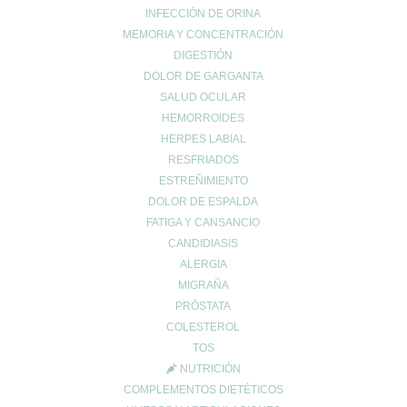
INFECCIÓN DE ORINA
MEMORIA Y CONCENTRACIÓN
DIGESTIÓN
DOLOR DE GARGANTA
SALUD OCULAR
HEMORROIDES
HERPES LABIAL
Entradas recientes
RESFRIADOS
¿Tienes el ácido úrico alto? Todo lo que debes saber sobre la
ESTREÑIMIENTO
gota y la alimentación
DOLOR DE ESPALDA
Creatina: El secreto para maximizar tu rendimiento y cuidar tu
FATIGA Y CANSANCIO
salud 💪✨
CANDIDIASIS
EXCESOS NAVIDEÑOS
ALERGIA
MIGRAÑA
Categorías
PRÓSTATA
acidez
COLESTEROL
Adelgazar
TOS
Alergias
NUTRICIÓN
Alopecia
COMPLEMENTOS DIETÉTICOS