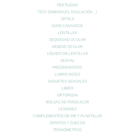
FERTILIDAD
MI ESPACIO
TEST (EMBARAZO, OVULACIÓN…)
ÓPTICA
Cuenta de usuario
OJOS CANSADOS
Carrito de compra
LENTILLAS
Finalizar compra
SEQUEDAD OCULAR
Lista de deseos
HIGIENE OCULAR
LÍQUIDO DE LENTILLAS
SEXUAL
PRESERVATIVOS
LUBRICANTES
JUGUETES SEXUALES
INFO LEGAL
LIBIDO
Aviso Copyright
ORTOPEDIA
Aviso LOPD
BOLSAS DE FRÍO/CALOR
Formas de pago
LESIONES
Devoluciones
COMPLEMENTOS DE PIE Y PLANTILLAS
Política de cookies
ZAPATOS Y ZUECOS
Política de envíos
TENSIÓMETROS
Política de privacidad