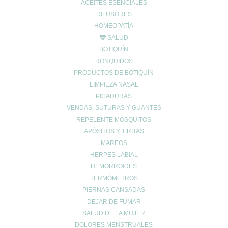
ACEITES ESENCIALES
DIFUSORES
HOMEOPATÍA
SALUD
BOTIQUÍN
RONQUIDOS
PRODUCTOS DE BOTIQUÍN
LIMPIEZA NASAL
PICADURAS
CONTACTO
VENDAS, SUTURAS Y GUANTES
REPELENTE MOSQUITOS
962678036
|
622904490
APÓSITOS Y TIRITAS
info@farmaciaromerosagunto.com
MAREOS
HORARIO
HERPES LABIAL
HEMORROIDES
De Lunes a Viernes
TERMÓMETROS
de 9:00h a 14:00h
PIERNAS CANSADAS
y de 16:30h a 20:30h
Sábados de 9:00h a 13:30h
DEJAR DE FUMAR
SALUD DE LA MUJER
DOLORES MENSTRUALES