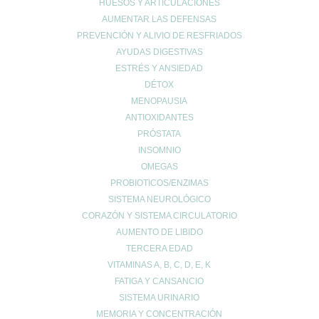
Alergias
HUESOS Y ARTICULACIONES
AUMENTAR LAS DEFENSAS
Alopecia
PREVENCIÓN Y ALIVIO DE RESFRIADOS
Belleza
AYUDAS DIGESTIVAS
Buenos hábitos
ESTRÉS Y ANSIEDAD
Colesterol
DÉTOX
Cuidado Cardiovascular
MENOPAUSIA
Cuidado de la piel
ANTIOXIDANTES
Cuidado de las articulaciones
PRÓSTATA
Cuidado muscular
INSOMNIO
OMEGAS
Cuidado respiratorio
PROBIOTICOS/ENZIMAS
Deporte
SISTEMA NEUROLÓGICO
diarrea
CORAZÓN Y SISTEMA CIRCULATORIO
Dietética y nutrición
AUMENTO DE LIBIDO
estreñimiento
TERCERA EDAD
Maternidad
VITAMINAS A, B, C, D, E, K
Niños
FATIGA Y CANSANCIO
Prevención del cáncer
SISTEMA URINARIO
MEMORIA Y CONCENTRACIÓN
Prevención diabetes