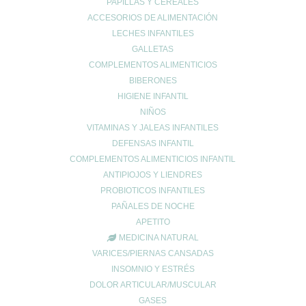
Tu dirección de correo electrónico no será publicada.
Los campos
PAPILLAS Y CEREALES
obligatorios están marcados con
*
ACCESORIOS DE ALIMENTACIÓN
LECHES INFANTILES
Comentario
*
GALLETAS
COMPLEMENTOS ALIMENTICIOS
BIBERONES
HIGIENE INFANTIL
NIÑOS
VITAMINAS Y JALEAS INFANTILES
DEFENSAS INFANTIL
COMPLEMENTOS ALIMENTICIOS INFANTIL
ANTIPIOJOS Y LIENDRES
Nombre
*
PROBIOTICOS INFANTILES
PAÑALES DE NOCHE
APETITO
Correo electrónico
*
MEDICINA NATURAL
VARICES/PIERNAS CANSADAS
INSOMNIO Y ESTRÉS
Web
DOLOR ARTICULAR/MUSCULAR
GASES