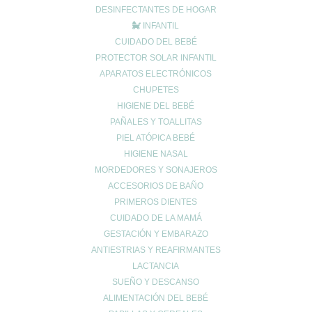
Entre las
plantas medicinales
que nos ayudarán a eliminar la
DESINFECTANTES DE HOGAR
infección y a aliviar los síntomas de la mastitis, encontramos:
INFANTIL
Ajo:
remedio de uso interno para procesos infecciosos.
CUIDADO DEL BEBÉ
PROTECTOR SOLAR INFANTIL
Cebolla
: planta de uso interno con propiedades bactericidas.
APARATOS ELECTRÓNICOS
Col
: planta de uso externo para aliviar el dolor.
CHUPETES
Tomillo
: aplicado externamente, ayuda a eliminar la
HIGIENE DEL BEBÉ
infección.
PAÑALES Y TOALLITAS
Zanahoria
: aplicado como cataplasma, ayuda a reducir el
PIEL ATÓPICA BEBÉ
ardor y la sensibilidad.
HIGIENE NASAL
MORDEDORES Y SONAJEROS
Consulta en la farmacia
cuál es la planta medicinal que mejor se
ACCESORIOS DE BAÑO
adapta a tus síntomas y el modo de usarla correctamente.
PRIMEROS DIENTES
CUIDADO DE LA MAMÁ
GESTACIÓN Y EMBARAZO
ANTIESTRIAS Y REAFIRMANTES
LACTANCIA
SUEÑO Y DESCANSO
Enviar comentario
ALIMENTACIÓN DEL BEBÉ