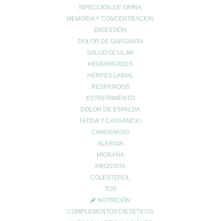
INFECCIÓN DE ORINA
MEMORIA Y CONCENTRACIÓN
DIGESTIÓN
DOLOR DE GARGANTA
SALUD OCULAR
HEMORROIDES
HERPES LABIAL
RESFRIADOS
ESTREÑIMIENTO
Entradas recientes
DOLOR DE ESPALDA
¿Tienes el ácido úrico alto? Todo lo que debes saber sobre la
FATIGA Y CANSANCIO
gota y la alimentación
CANDIDIASIS
Creatina: El secreto para maximizar tu rendimiento y cuidar tu
ALERGIA
salud 💪✨
MIGRAÑA
EXCESOS NAVIDEÑOS
PRÓSTATA
COLESTEROL
Categorías
TOS
acidez
NUTRICIÓN
Adelgazar
COMPLEMENTOS DIETÉTICOS