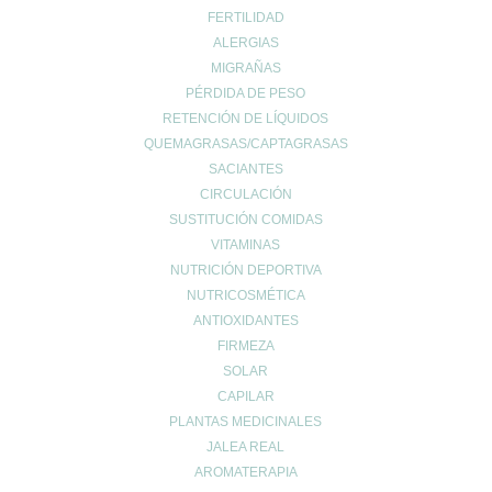
FERTILIDAD
Prevenir lesiones
ALERGIAS
problemas digestivos
MIGRAÑAS
Salud
PÉRDIDA DE PESO
Salud bucal
RETENCIÓN DE LÍQUIDOS
Salud infantil
QUEMAGRASAS/CAPTAGRASAS
Salud ósea
SACIANTES
CIRCULACIÓN
Salud para mayores
SUSTITUCIÓN COMIDAS
Sin categoría
VITAMINAS
Sueño
NUTRICIÓN DEPORTIVA
Vida Saludable
NUTRICOSMÉTICA
ANTIOXIDANTES
FIRMEZA
SOLAR
CAPILAR
PLANTAS MEDICINALES
UBICACIÓN
JALEA REAL
AROMATERAPIA
Calle Daoiz 9, Puerto de Sagunto - Valencia