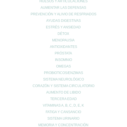
HUESOS Y ARTICULACIONES
Salud infantil
AUMENTAR LAS DEFENSAS
Salud ósea
PREVENCIÓN Y ALIVIO DE RESFRIADOS
Salud para mayores
AYUDAS DIGESTIVAS
Sin categoría
ESTRÉS Y ANSIEDAD
DÉTOX
Sueño
MENOPAUSIA
Vida Saludable
ANTIOXIDANTES
PRÓSTATA
INSOMNIO
OMEGAS
PROBIOTICOS/ENZIMAS
SISTEMA NEUROLÓGICO
UBICACIÓN
CORAZÓN Y SISTEMA CIRCULATORIO
Calle Daoiz 9, Puerto de Sagunto - Valencia
AUMENTO DE LIBIDO
TERCERA EDAD
VITAMINAS A, B, C, D, E, K
FATIGA Y CANSANCIO
SISTEMA URINARIO
MEMORIA Y CONCENTRACIÓN