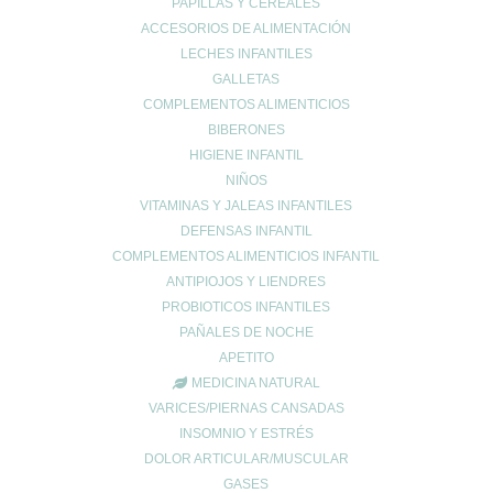
PAPILLAS Y CEREALES
ACCESORIOS DE ALIMENTACIÓN
LECHES INFANTILES
GALLETAS
COMPLEMENTOS ALIMENTICIOS
Entradas recientes
BIBERONES
¿Tienes el ácido úrico alto? Todo lo que debes saber sobre la
HIGIENE INFANTIL
gota y la alimentación
NIÑOS
Creatina: El secreto para maximizar tu rendimiento y cuidar tu
VITAMINAS Y JALEAS INFANTILES
salud 💪✨
DEFENSAS INFANTIL
EXCESOS NAVIDEÑOS
COMPLEMENTOS ALIMENTICIOS INFANTIL
ANTIPIOJOS Y LIENDRES
Categorías
PROBIOTICOS INFANTILES
acidez
PAÑALES DE NOCHE
Adelgazar
APETITO
Alergias
MEDICINA NATURAL
Alopecia
VARICES/PIERNAS CANSADAS
Belleza
INSOMNIO Y ESTRÉS
DOLOR ARTICULAR/MUSCULAR
Buenos hábitos
GASES
Colesterol