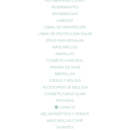
ANTI-IMPERFECCIONES
únicamente como sistema de defensa
, bien porque se sienten
REAFIRMANTES
directamente amenazadas o bien para proteger sus nidos. Pero,
ANTIMANCHAS
el ataque de avispa es más peligroso que el de una abeja.
LABIALES
Sobre todo porque, al no perder el aguijón, no mueren aunque
LABIAL DE HIDRATACIÓN
nos piquen varias veces seguidas.
LABIAL DE PROTECCIÓN SOLAR
Por este motivo, si nos pica una avispa, lo primero que debemos
IDEAS PARA REGALAR
hacer es alejarnos despacio de la zona del incidente, para no
MASCARILLAS
alterarla y provocar que nos pique de nuevo.
AMPOLLAS
COSMÉTICA NATURAL
TAMAÑO DE VIAJE
MINITALLAS
OJERAS Y BOLSAS
ACCESORIOS DE BELLEZA
Enviar comentario
COSMÉTICA MASCULINA
Tu dirección de correo electrónico no será publicada.
Los campos
PESTAÑAS
obligatorios están marcados con
*
COVID-19
Comentario
*
GEL ANTISÉPTICO Y SPRAYS
MASCARILLAS COVID
GUANTES