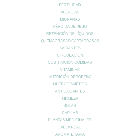
FERTILIDAD
ALERGIAS
MIGRAÑAS
PÉRDIDA DE PESO
CONTACTO
RETENCIÓN DE LÍQUIDOS
QUEMAGRASAS/CAPTAGRASAS
962678036
|
622904490
SACIANTES
info@farmaciaromerosagunto.com
CIRCULACIÓN
HORARIO
SUSTITUCIÓN COMIDAS
VITAMINAS
De Lunes a Viernes
NUTRICIÓN DEPORTIVA
de 9:00h a 14:00h
y de 16:30h a 20:30h
NUTRICOSMÉTICA
Sábados de 9:00h a 13:30h
ANTIOXIDANTES
FIRMEZA
SOLAR
CAPILAR
MI ESPACIO
PLANTAS MEDICINALES
Cuenta de usuario
JALEA REAL
Carrito de compra
AROMATERAPIA