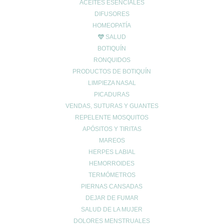
ACEITES ESENCIALES
Finalizar compra
DIFUSORES
Lista de deseos
HOMEOPATÍA
SALUD
BOTIQUÍN
RONQUIDOS
PRODUCTOS DE BOTIQUÍN
INFO LEGAL
LIMPIEZA NASAL
PICADURAS
Aviso Copyright
VENDAS, SUTURAS Y GUANTES
Aviso LOPD
REPELENTE MOSQUITOS
Formas de pago
APÓSITOS Y TIRITAS
Devoluciones
MAREOS
Política de cookies
HERPES LABIAL
Política de envíos
HEMORROIDES
Política de privacidad
TERMÓMETROS
PIERNAS CANSADAS
Síguenos en las
DEJAR DE FUMAR
SALUD DE LA MUJER
DOLORES MENSTRUALES