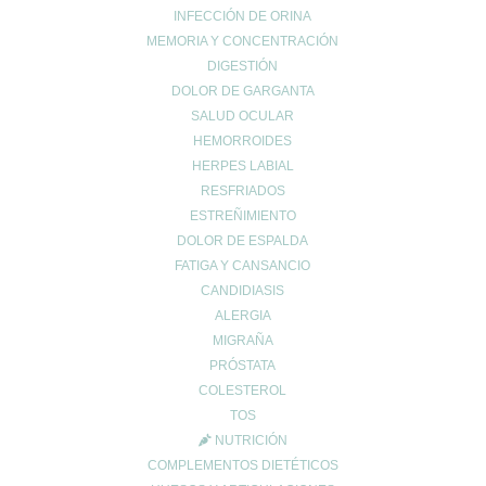
INFECCIÓN DE ORINA
Cuidado Cardiovascular
MEMORIA Y CONCENTRACIÓN
Cuidado de la piel
DIGESTIÓN
Cuidado de las articulaciones
DOLOR DE GARGANTA
Cuidado muscular
SALUD OCULAR
Cuidado respiratorio
HEMORROIDES
Deporte
HERPES LABIAL
RESFRIADOS
diarrea
ESTREÑIMIENTO
Dietética y nutrición
DOLOR DE ESPALDA
estreñimiento
FATIGA Y CANSANCIO
Maternidad
CANDIDIASIS
Niños
ALERGIA
Prevención del cáncer
MIGRAÑA
Prevención diabetes
PRÓSTATA
Prevenir lesiones
COLESTEROL
TOS
problemas digestivos
NUTRICIÓN
Salud
COMPLEMENTOS DIETÉTICOS
Salud bucal