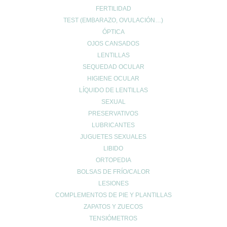
Redes Sociales
FERTILIDAD
TEST (EMBARAZO, OVULACIÓN…)
ÓPTICA
OJOS CANSADOS
LENTILLAS
SEQUEDAD OCULAR
© 2024 FARMACIA ROMERO CB
HIGIENE OCULAR
LÍQUIDO DE LENTILLAS
Carrito de compra
0
Aún no agregaste productos.
SEXUAL
Seguir viendo
PRESERVATIVOS
0
LUBRICANTES
Wishlist
0
JUGUETES SEXUALES
Continue Shopping
LIBIDO
ORTOPEDIA
BOLSAS DE FRÍO/CALOR
LESIONES
COMPLEMENTOS DE PIE Y PLANTILLAS
ZAPATOS Y ZUECOS
TENSIÓMETROS