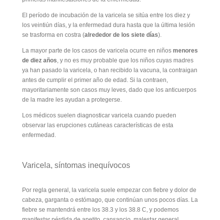
El período de incubación de la varicela se sitúa entre los diez y
los veintiún días, y la enfermedad dura hasta que la última lesión
se trasforma en costra (
alrededor de los siete días
).
La mayor parte de los casos de varicela ocurre en niños
menores
de diez años
, y no es muy probable que los niños cuyas madres
ya han pasado la varicela, o han recibido la vacuna, la contraigan
antes de cumplir el primer año de edad. Si la contraen,
mayoritariamente son casos muy leves, dado que los anticuerpos
de la madre les ayudan a protegerse.
Los médicos suelen diagnosticar varicela cuando pueden
observar las erupciones cutáneas características de esta
enfermedad.
Varicela, síntomas inequívocos
Por regla general, la varicela suele empezar con fiebre y dolor de
cabeza, garganta o estómago, que continúan unos pocos días. La
fiebre se mantendrá entre los 38.3 y los 38.8 C, y podemos
manifestar pérdida de apetito, cansancio, malestar general,