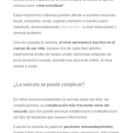
conoce como
‘cielo estrellado’
.
Estas erupciones cutáneas pueden afectar a nuestras mucosas:
bucal, conjuntiva, rectal, vaginal y también a nuestro cuero
cabelludo, desencadenando
adenopatías
a nivel suboccipital y
cervical posterior.
Una vez pasada la varicela,
el virus permanece inactivo en el
cuerpo de por vida
, aunque uno de cada diez adultos
experimenta brotes de herpes zóster (dolorosas ampollas de
poca duración) cuando, durante una época de estrés, el virus
vuelve a surgir.
¿La varicela se puede complicar?
En niños inmunocompetentes la varicela suele ser leve, sin
complicaciones, su
complicación más frecuente viene del
rascado
, que nos puede provocar estafilococos o estreptococos
(un tipo de bacterias que causan infecciones).
Cuando la varicela la padecen
pacientes inmunodeprimidos
,
puede haber otras complicaciones como: neumonías, infecciones