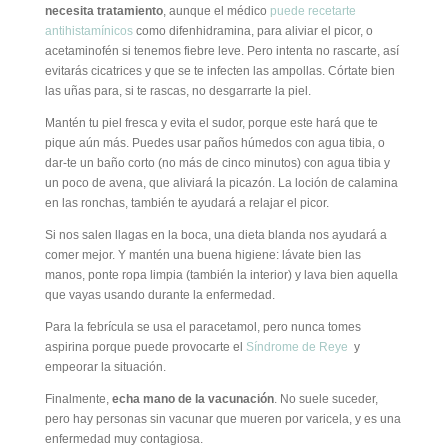
necesita tratamiento
, aunque el médico
puede recetarte
antihistamínicos
como difenhidramina, para aliviar el picor, o
acetaminofén si tenemos fiebre leve. Pero intenta no rascarte, así
evitarás cicatrices y que se te infecten las ampollas. Córtate bien
las uñas para, si te rascas, no desgarrarte la piel.
Mantén tu piel fresca y evita el sudor, porque este hará que te
pique aún más. Puedes usar paños húmedos con agua tibia, o
dar-te un baño corto (no más de cinco minutos) con agua tibia y
un poco de avena, que aliviará la picazón. La loción de calamina
en las ronchas, también te ayudará a relajar el picor.
Si nos salen llagas en la boca, una dieta blanda nos ayudará a
comer mejor. Y mantén una buena higiene: lávate bien las
manos, ponte ropa limpia (también la interior) y lava bien aquella
que vayas usando durante la enfermedad.
Para la febrícula se usa el paracetamol, pero nunca tomes
aspirina porque puede provocarte el
Síndrome de Reye
y
empeorar la situación.
Finalmente,
echa mano de la vacunación
. No suele suceder,
pero hay personas sin vacunar que mueren por varicela, y es una
enfermedad muy contagiosa.