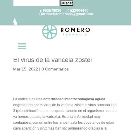
Buscar:
962678036
622904490
farmaciaromerocb@gmail.com
El virus de la varicela zóster
Mar 15, 2022
|
0 Comentarios
La varicela es una
enfermedad infectocontagiosa aguda
engendrada por el virus de la varicela zóster, o virus humano tipo
3 (primoinfección que nos queda latente en el organismo cuando
ya hemos pasado la varicela). Es una enfermedad muy
contagiosa, común entre los niños hasta los doce años de edad,
cuya aparición y síntomas han ido aminorando gracias a la