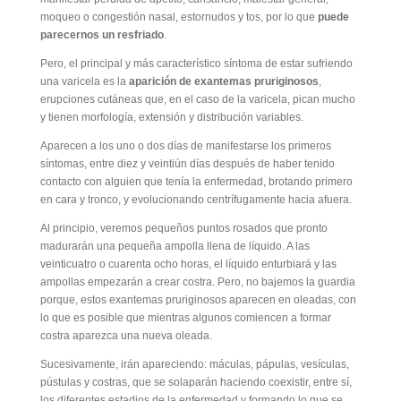
moqueo o congestión nasal, estornudos y tos, por lo que
puede
parecernos un resfriado
.
Pero, el principal y más característico síntoma de estar sufriendo
una varicela es la
aparición de exantemas pruriginosos
,
erupciones cutáneas que, en el caso de la varicela, pican mucho
y tienen morfología, extensión y distribución variables.
Aparecen a los uno o dos días de manifestarse los primeros
síntomas, entre diez y veintiún días después de haber tenido
contacto con alguien que tenía la enfermedad, brotando primero
en cara y tronco, y evolucionando centrífugamente hacia afuera.
Al principio, veremos pequeños puntos rosados que pronto
madurarán una pequeña ampolla llena de líquido. A las
veinticuatro o cuarenta ocho horas, el líquido enturbiará y las
ampollas empezarán a crear costra. Pero, no bajemos la guardia
porque, estos exantemas pruriginosos aparecen en oleadas, con
lo que es posible que mientras algunos comiencen a formar
costra aparezca una nueva oleada.
Sucesivamente, irán apareciendo: máculas, pápulas, vesículas,
pústulas y costras, que se solaparán haciendo coexistir, entre sí,
los diferentes estadios de la enfermedad y formando lo que se