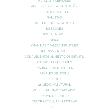
PAPILLAS Y CEREALES
diarrea
ACCESORIOS DE ALIMENTACIÓN
Dietética y nutrición
LECHES INFANTILES
estreñimiento
GALLETAS
COMPLEMENTOS ALIMENTICIOS
Maternidad
BIBERONES
Niños
HIGIENE INFANTIL
Prevención del cáncer
NIÑOS
Prevención diabetes
VITAMINAS Y JALEAS INFANTILES
Prevenir lesiones
DEFENSAS INFANTIL
problemas digestivos
COMPLEMENTOS ALIMENTICIOS INFANTIL
Salud
ANTIPIOJOS Y LIENDRES
Salud bucal
PROBIOTICOS INFANTILES
PAÑALES DE NOCHE
Salud infantil
APETITO
Salud ósea
MEDICINA NATURAL
Salud para mayores
VARICES/PIERNAS CANSADAS
Sin categoría
INSOMNIO Y ESTRÉS
Sueño
DOLOR ARTICULAR/MUSCULAR
Vida Saludable
GASES