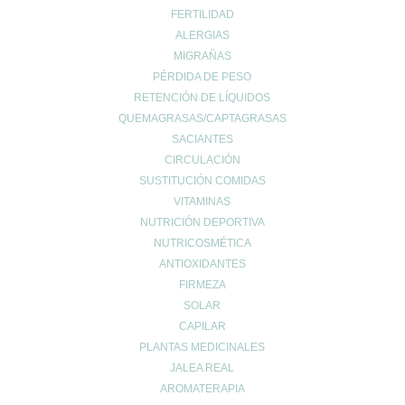
INFO LEGAL
FERTILIDAD
Aviso Copyright
ALERGIAS
Aviso LOPD
MIGRAÑAS
Formas de pago
PÉRDIDA DE PESO
Devoluciones
RETENCIÓN DE LÍQUIDOS
Política de cookies
QUEMAGRASAS/CAPTAGRASAS
Política de envíos
SACIANTES
Política de privacidad
CIRCULACIÓN
SUSTITUCIÓN COMIDAS
VITAMINAS
Síguenos en las
NUTRICIÓN DEPORTIVA
NUTRICOSMÉTICA
Redes Sociales
ANTIOXIDANTES
FIRMEZA
SOLAR
CAPILAR
PLANTAS MEDICINALES
JALEA REAL
AROMATERAPIA
© 2024 FARMACIA ROMERO CB