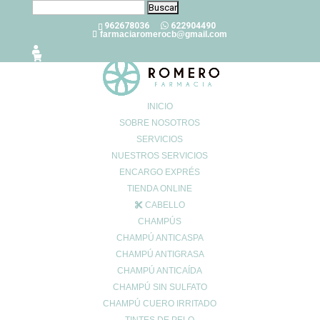
Buscar:
962678036
622904490
farmaciaromerocb@gmail.com
INICIO
SOBRE NOSOTROS
SERVICIOS
¿Digestión pesada en verano?
NUESTROS SERVICIOS
Pongámosle solución
ENCARGO EXPRÉS
Jul 19, 2024
|
0 Comentarios
TIENDA ONLINE
CABELLO
CHAMPÚS
El verano es una época del año en la que solemos disfrutar de
CHAMPÚ ANTICASPA
comidas al aire libre, barbacoas, helados y bebidas refrescantes.
CHAMPÚ ANTIGRASA
Sin embargo,
para muchas personas, esto puede significar una
CHAMPÚ ANTICAÍDA
mayor dificultad en la digestión
. Hablemos de cómo ponerle
CHAMPÚ SIN SULFATO
solución a esta molestia.
CHAMPÚ CUERO IRRITADO