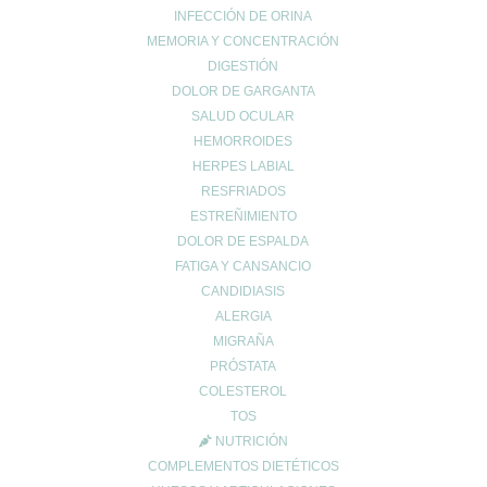
INFECCIÓN DE ORINA
MEMORIA Y CONCENTRACIÓN
DIGESTIÓN
DOLOR DE GARGANTA
SALUD OCULAR
UBICACIÓN
HEMORROIDES
HERPES LABIAL
Calle Daoiz 9, Puerto de Sagunto - Valencia
RESFRIADOS
ESTREÑIMIENTO
DOLOR DE ESPALDA
FATIGA Y CANSANCIO
CANDIDIASIS
ALERGIA
MIGRAÑA
PRÓSTATA
COLESTEROL
TOS
CONTACTO
NUTRICIÓN
962678036
|
622904490
COMPLEMENTOS DIETÉTICOS