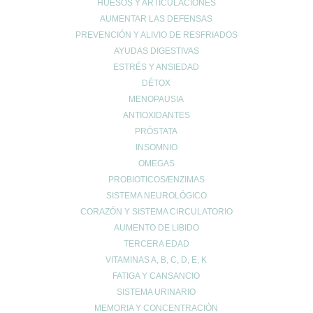
HUESOS Y ARTICULACIONES
info@farmaciaromerosagunto.com
AUMENTAR LAS DEFENSAS
HORARIO
PREVENCIÓN Y ALIVIO DE RESFRIADOS
De Lunes a Viernes
AYUDAS DIGESTIVAS
de 9:00h a 14:00h
ESTRÉS Y ANSIEDAD
y de 16:30h a 20:30h
DÉTOX
Sábados de 9:00h a 13:30h
MENOPAUSIA
ANTIOXIDANTES
PRÓSTATA
MI ESPACIO
INSOMNIO
OMEGAS
Cuenta de usuario
PROBIOTICOS/ENZIMAS
Carrito de compra
SISTEMA NEUROLÓGICO
Finalizar compra
CORAZÓN Y SISTEMA CIRCULATORIO
Lista de deseos
AUMENTO DE LIBIDO
TERCERA EDAD
VITAMINAS A, B, C, D, E, K
FATIGA Y CANSANCIO
SISTEMA URINARIO
MEMORIA Y CONCENTRACIÓN