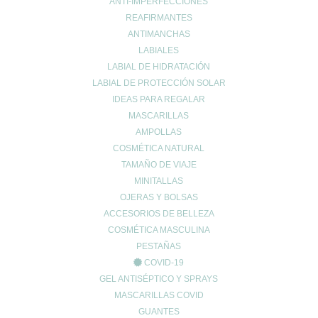
ANTI-IMPERFECCIONES
REAFIRMANTES
ANTIMANCHAS
Correo electrónico
*
LABIALES
LABIAL DE HIDRATACIÓN
LABIAL DE PROTECCIÓN SOLAR
IDEAS PARA REGALAR
Web
MASCARILLAS
AMPOLLAS
COSMÉTICA NATURAL
TAMAÑO DE VIAJE
MINITALLAS
OJERAS Y BOLSAS
ACCESORIOS DE BELLEZA
COSMÉTICA MASCULINA
PESTAÑAS
COVID-19
Entradas recientes
GEL ANTISÉPTICO Y SPRAYS
¿Tienes el ácido úrico alto? Todo lo que debes saber sobre la
MASCARILLAS COVID
gota y la alimentación
GUANTES