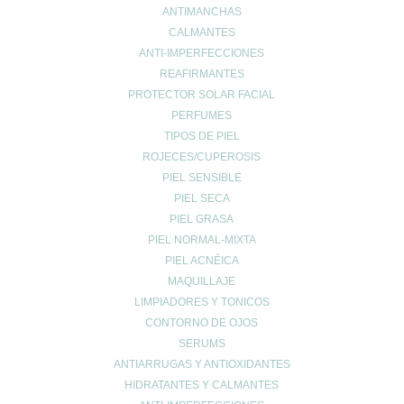
ANTIMANCHAS
CALMANTES
ANTI-IMPERFECCIONES
REAFIRMANTES
PROTECTOR SOLAR FACIAL
PERFUMES
Enviar comentario
TIPOS DE PIEL
ROJECES/CUPEROSIS
Tu dirección de correo electrónico no será publicada.
Los campos
PIEL SENSIBLE
obligatorios están marcados con
*
PIEL SECA
Comentario
*
PIEL GRASA
PIEL NORMAL-MIXTA
PIEL ACNÉICA
MAQUILLAJE
LIMPIADORES Y TONICOS
CONTORNO DE OJOS
SERUMS
ANTIARRUGAS Y ANTIOXIDANTES
HIDRATANTES Y CALMANTES
Nombre
*