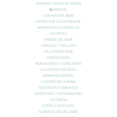
Creatina: El secreto para maximizar tu rendimiento y cuidar tu
DESINFECTANTES DE HOGAR
salud 💪✨
INFANTIL
EXCESOS NAVIDEÑOS
CUIDADO DEL BEBÉ
PROTECTOR SOLAR INFANTIL
Categorías
APARATOS ELECTRÓNICOS
acidez
CHUPETES
HIGIENE DEL BEBÉ
Adelgazar
PAÑALES Y TOALLITAS
Alergias
PIEL ATÓPICA BEBÉ
Alopecia
HIGIENE NASAL
Belleza
MORDEDORES Y SONAJEROS
Buenos hábitos
ACCESORIOS DE BAÑO
Colesterol
PRIMEROS DIENTES
Cuidado Cardiovascular
CUIDADO DE LA MAMÁ
GESTACIÓN Y EMBARAZO
Cuidado de la piel
ANTIESTRIAS Y REAFIRMANTES
Cuidado de las articulaciones
LACTANCIA
Cuidado muscular
SUEÑO Y DESCANSO
Cuidado respiratorio
ALIMENTACIÓN DEL BEBÉ
Deporte