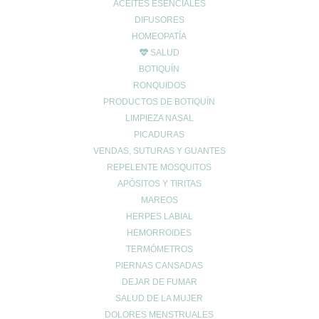
ACEITES ESENCIALES
Carrito de compra
0
DIFUSORES
Aún no agregaste productos.
HOMEOPATÍA
Seguir viendo
SALUD
0
BOTIQUÍN
Wishlist
0
RONQUIDOS
Continue Shopping
PRODUCTOS DE BOTIQUÍN
LIMPIEZA NASAL
PICADURAS
VENDAS, SUTURAS Y GUANTES
REPELENTE MOSQUITOS
APÓSITOS Y TIRITAS
MAREOS
HERPES LABIAL
HEMORROIDES
TERMÓMETROS
PIERNAS CANSADAS
DEJAR DE FUMAR
SALUD DE LA MUJER
DOLORES MENSTRUALES