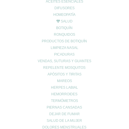
Maternidad
ACEITES ESENCIALES
DIFUSORES
Niños
HOMEOPATÍA
Prevención del cáncer
SALUD
Prevención diabetes
BOTIQUÍN
Prevenir lesiones
RONQUIDOS
problemas digestivos
PRODUCTOS DE BOTIQUÍN
Salud
LIMPIEZA NASAL
Salud bucal
PICADURAS
Salud infantil
VENDAS, SUTURAS Y GUANTES
REPELENTE MOSQUITOS
Salud ósea
APÓSITOS Y TIRITAS
Salud para mayores
MAREOS
Sin categoría
HERPES LABIAL
Sueño
HEMORROIDES
Vida Saludable
TERMÓMETROS
PIERNAS CANSADAS
DEJAR DE FUMAR
SALUD DE LA MUJER
DOLORES MENSTRUALES