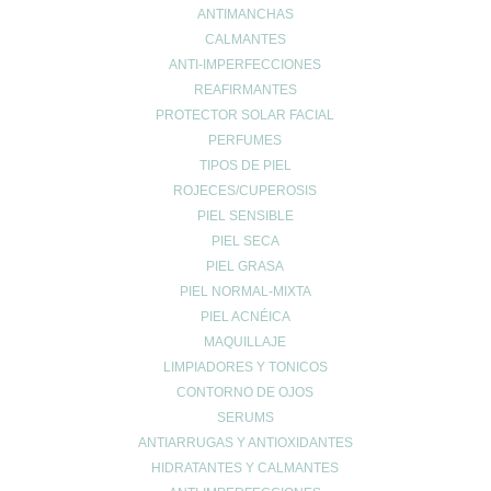
ANTIMANCHAS
que hayan pasado una operación bariátrica.
CALMANTES
ANTI-IMPERFECCIONES
B2 (riboflavina)
REAFIRMANTES
La insuficiencia de vitamina b2 puede manifestarse con lesiones
PROTECTOR SOLAR FACIAL
en piel, mucosa y ojos. Sería deseable el consumo de
complejo
PERFUMES
de vitamina
b2 en personas alcohólicas,
adictos al tabaco
,
TIPOS DE PIEL
vegetarianos estrictos que no tomen suplementos de levadura de
ROJECES/CUPEROSIS
cerveza o germen de trigo, o aquellas con una deficiencia del
PIEL SENSIBLE
transportador de riboflavina.
PIEL SECA
En cambio, la vitamina b2 podría reducir el riesgo de transmisión
PIEL GRASA
de la Covid-19 a través de transfusión de hemoderivados.
PIEL NORMAL-MIXTA
PIEL ACNÉICA
MAQUILLAJE
B3 (niacina)
LIMPIADORES Y TONICOS
Son infrecuentes los déficits de vitamina b3. Sin embargo, una
CONTORNO DE OJOS
carencia de vitamina b3 puede ocasionar
pelagra
y algunos
SERUMS
estudios sugieren que la nicotinamida, presente en
ANTIARRUGAS Y ANTIOXIDANTES
complementos de vitamina b3, podría disminuir el riego de cáncer
recurrente de tipo no melanoma y mitigar la gravedad de la
HIDRATANTES Y CALMANTES
Covid-19.