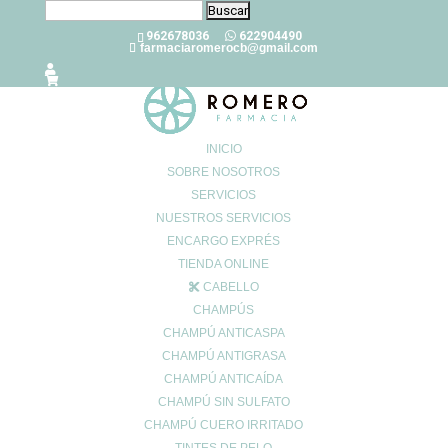
Buscar:
962678036
622904490
farmaciaromerocb@gmail.com
INICIO
SOBRE NOSOTROS
SERVICIOS
Déficit y complejo de vitaminas b
NUESTROS SERVICIOS
Oct 18, 2022
|
0 Comentarios
ENCARGO EXPRÉS
TIENDA ONLINE
CABELLO
Son ocho
las
vitaminas hidrosolubles del grupo b
que cumplen
CHAMPÚS
funciones vitales para el correcto funcionamiento del organismo:
CHAMPÚ ANTICASPA
B1 (tiamina), B2 (riboflavina), B3 (niacina), B5 (ácido
CHAMPÚ ANTIGRASA
pantoténico), B6 (piridoxina), B7 (biotina), B9 (ácido fólico) y B12
CHAMPÚ ANTICAÍDA
(cobalamina).
CHAMPÚ SIN SULFATO
CHAMPÚ CUERO IRRITADO