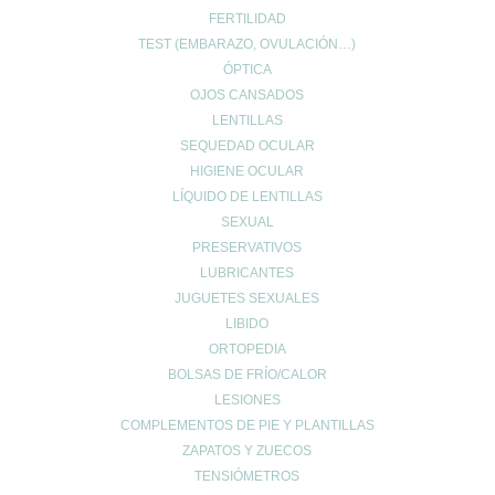
FERTILIDAD
UBICACIÓN
TEST (EMBARAZO, OVULACIÓN…)
ÓPTICA
Calle Daoiz 9, Puerto de Sagunto - Valencia
OJOS CANSADOS
LENTILLAS
SEQUEDAD OCULAR
HIGIENE OCULAR
LÍQUIDO DE LENTILLAS
SEXUAL
PRESERVATIVOS
LUBRICANTES
JUGUETES SEXUALES
LIBIDO
CONTACTO
ORTOPEDIA
962678036
|
622904490
BOLSAS DE FRÍO/CALOR
info@farmaciaromerosagunto.com
LESIONES
COMPLEMENTOS DE PIE Y PLANTILLAS
HORARIO
ZAPATOS Y ZUECOS
De Lunes a Viernes
TENSIÓMETROS
de 9:00h a 14:00h