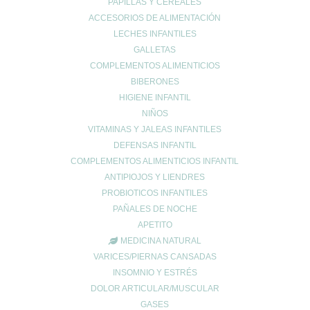
PAPILLAS Y CEREALES
absorción de nutrientes, aquellas que padecen una mutación
ACCESORIOS DE ALIMENTACIÓN
específica del gen MTHFR y los alcohólicos.
LECHES INFANTILES
Por contra, la vitamina b9 podría evitar la entrada del SARS-Cov
GALLETAS
—2 en las células, pero niveles superiores a los recomendados
COMPLEMENTOS ALIMENTICIOS
pueden favorecer el cáncer de próstata.
BIBERONES
HIGIENE INFANTIL
B12 (cobalamina)
NIÑOS
VITAMINAS Y JALEAS INFANTILES
Acostumbran a necesitar
complejo de vitamina
b12 las personas
DEFENSAS INFANTIL
mayores, personas con trastornos gástricos, las sometidas a una
operación de estómago, personas con anemia perniciosa,
COMPLEMENTOS ALIMENTICIOS INFANTIL
vegetarianos, veganos o bebés de mujeres veganas. Algunos
ANTIPIOJOS Y LIENDRES
fármacos, como aquellos que se toman para el reflujo ácido o la
PROBIOTICOS INFANTILES
metformina, también pueden generar déficit de vitamina b12.
PAÑALES DE NOCHE
Por el contrario, dosis muy altas de vitamina b12 podrían retardar
APETITO
la evolución de la esclerosis lateral amiotrófica y reducir la
MEDICINA NATURAL
gravedad de los síntomas de la Covid-19.
VARICES/PIERNAS CANSADAS
INSOMNIO Y ESTRÉS
DOLOR ARTICULAR/MUSCULAR
GASES