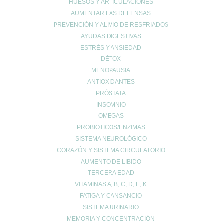
HUESOS Y ARTICULACIONES
AUMENTAR LAS DEFENSAS
PREVENCIÓN Y ALIVIO DE RESFRIADOS
Web
AYUDAS DIGESTIVAS
ESTRÉS Y ANSIEDAD
DÉTOX
MENOPAUSIA
ANTIOXIDANTES
PRÓSTATA
INSOMNIO
OMEGAS
PROBIOTICOS/ENZIMAS
SISTEMA NEUROLÓGICO
Entradas recientes
CORAZÓN Y SISTEMA CIRCULATORIO
¿Tienes el ácido úrico alto? Todo lo que debes saber sobre la
AUMENTO DE LIBIDO
gota y la alimentación
TERCERA EDAD
Creatina: El secreto para maximizar tu rendimiento y cuidar tu
VITAMINAS A, B, C, D, E, K
salud 💪✨
FATIGA Y CANSANCIO
EXCESOS NAVIDEÑOS
SISTEMA URINARIO
MEMORIA Y CONCENTRACIÓN