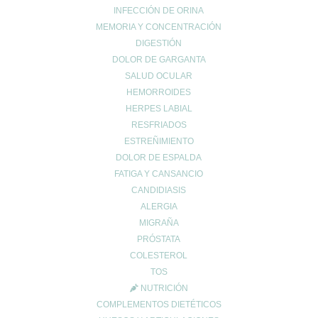
INFECCIÓN DE ORINA
MEMORIA Y CONCENTRACIÓN
Enviar comentario
DIGESTIÓN
DOLOR DE GARGANTA
Tu dirección de correo electrónico no será publicada.
Los campos
obligatorios están marcados con
SALUD OCULAR
*
HEMORROIDES
Comentario
*
HERPES LABIAL
RESFRIADOS
ESTREÑIMIENTO
DOLOR DE ESPALDA
FATIGA Y CANSANCIO
CANDIDIASIS
ALERGIA
MIGRAÑA
PRÓSTATA
Nombre
*
COLESTEROL
TOS
NUTRICIÓN
Correo electrónico
*
COMPLEMENTOS DIETÉTICOS