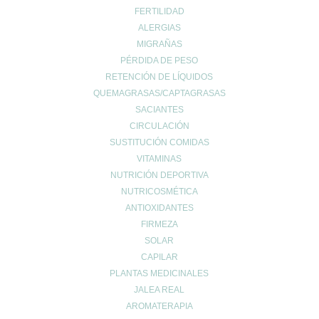
Categorías
FERTILIDAD
acidez
ALERGIAS
Adelgazar
MIGRAÑAS
PÉRDIDA DE PESO
Alergias
RETENCIÓN DE LÍQUIDOS
Alopecia
QUEMAGRASAS/CAPTAGRASAS
Belleza
SACIANTES
Buenos hábitos
CIRCULACIÓN
Colesterol
SUSTITUCIÓN COMIDAS
Cuidado Cardiovascular
VITAMINAS
Cuidado de la piel
NUTRICIÓN DEPORTIVA
Cuidado de las articulaciones
NUTRICOSMÉTICA
ANTIOXIDANTES
Cuidado muscular
FIRMEZA
Cuidado respiratorio
SOLAR
Deporte
CAPILAR
diarrea
PLANTAS MEDICINALES
Dietética y nutrición
JALEA REAL
estreñimiento
AROMATERAPIA