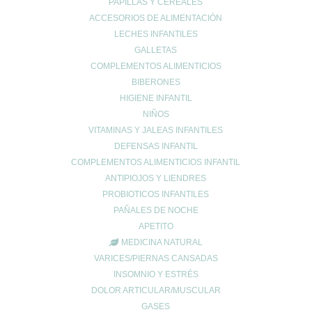
PAPILLAS Y CEREALES
Salud ósea
ACCESORIOS DE ALIMENTACIÓN
Salud para mayores
LECHES INFANTILES
Sin categoría
GALLETAS
Sueño
COMPLEMENTOS ALIMENTICIOS
Vida Saludable
BIBERONES
HIGIENE INFANTIL
NIÑOS
VITAMINAS Y JALEAS INFANTILES
DEFENSAS INFANTIL
COMPLEMENTOS ALIMENTICIOS INFANTIL
UBICACIÓN
ANTIPIOJOS Y LIENDRES
PROBIOTICOS INFANTILES
Calle Daoiz 9, Puerto de Sagunto - Valencia
PAÑALES DE NOCHE
APETITO
MEDICINA NATURAL
VARICES/PIERNAS CANSADAS
INSOMNIO Y ESTRÉS
DOLOR ARTICULAR/MUSCULAR
GASES