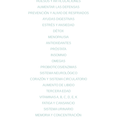
Lista de deseos
HUESOS Y ARTICULACIONES
AUMENTAR LAS DEFENSAS
PREVENCIÓN Y ALIVIO DE RESFRIADOS
AYUDAS DIGESTIVAS
ESTRÉS Y ANSIEDAD
DÉTOX
INFO LEGAL
MENOPAUSIA
Aviso Copyright
ANTIOXIDANTES
Aviso LOPD
PRÓSTATA
Formas de pago
INSOMNIO
Devoluciones
OMEGAS
Política de cookies
PROBIOTICOS/ENZIMAS
Política de envíos
SISTEMA NEUROLÓGICO
Política de privacidad
CORAZÓN Y SISTEMA CIRCULATORIO
AUMENTO DE LIBIDO
TERCERA EDAD
Síguenos en las
VITAMINAS A, B, C, D, E, K
FATIGA Y CANSANCIO
Redes Sociales
SISTEMA URINARIO
MEMORIA Y CONCENTRACIÓN