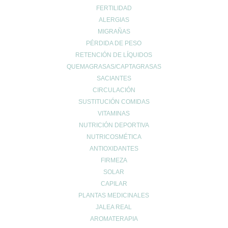
FERTILIDAD
ALERGIAS
MIGRAÑAS
PÉRDIDA DE PESO
RETENCIÓN DE LÍQUIDOS
© 2024 FARMACIA ROMERO CB
QUEMAGRASAS/CAPTAGRASAS
Carrito de compra
0
SACIANTES
Aún no agregaste productos.
CIRCULACIÓN
Seguir viendo
SUSTITUCIÓN COMIDAS
0
VITAMINAS
Wishlist
0
NUTRICIÓN DEPORTIVA
Continue Shopping
NUTRICOSMÉTICA
ANTIOXIDANTES
FIRMEZA
SOLAR
CAPILAR
PLANTAS MEDICINALES
JALEA REAL
AROMATERAPIA