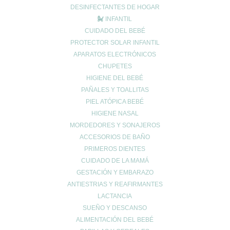
DESINFECTANTES DE HOGAR
Cuidado de la piel
INFANTIL
Cuidado de las articulaciones
CUIDADO DEL BEBÉ
Cuidado muscular
PROTECTOR SOLAR INFANTIL
Cuidado respiratorio
APARATOS ELECTRÓNICOS
Deporte
CHUPETES
diarrea
HIGIENE DEL BEBÉ
Dietética y nutrición
PAÑALES Y TOALLITAS
estreñimiento
PIEL ATÓPICA BEBÉ
HIGIENE NASAL
Maternidad
MORDEDORES Y SONAJEROS
Niños
ACCESORIOS DE BAÑO
Prevención del cáncer
PRIMEROS DIENTES
Prevención diabetes
CUIDADO DE LA MAMÁ
Prevenir lesiones
GESTACIÓN Y EMBARAZO
problemas digestivos
ANTIESTRIAS Y REAFIRMANTES
Salud
LACTANCIA
Salud bucal
SUEÑO Y DESCANSO
ALIMENTACIÓN DEL BEBÉ
Salud infantil