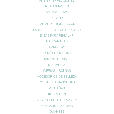
ANTI-IMPERFECCIONES
REAFIRMANTES
ANTIMANCHAS
Entradas recientes
LABIALES
¿Tienes el ácido úrico alto? Todo lo que debes saber sobre la
LABIAL DE HIDRATACIÓN
gota y la alimentación
LABIAL DE PROTECCIÓN SOLAR
Creatina: El secreto para maximizar tu rendimiento y cuidar tu
IDEAS PARA REGALAR
salud 💪✨
MASCARILLAS
EXCESOS NAVIDEÑOS
AMPOLLAS
COSMÉTICA NATURAL
Categorías
TAMAÑO DE VIAJE
acidez
MINITALLAS
OJERAS Y BOLSAS
Adelgazar
ACCESORIOS DE BELLEZA
Alergias
COSMÉTICA MASCULINA
Alopecia
PESTAÑAS
Belleza
COVID-19
Buenos hábitos
GEL ANTISÉPTICO Y SPRAYS
Colesterol
MASCARILLAS COVID
Cuidado Cardiovascular
GUANTES