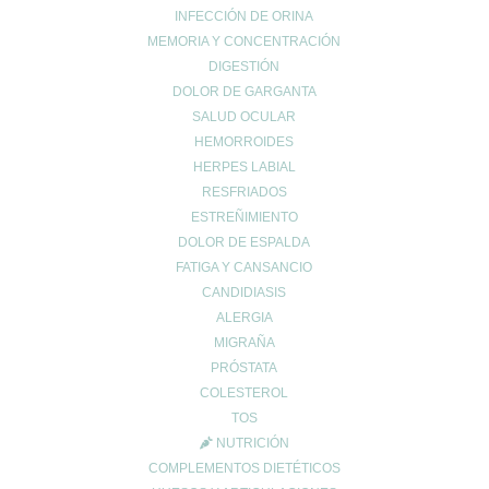
INFECCIÓN DE ORINA
MEMORIA Y CONCENTRACIÓN
DIGESTIÓN
CONTACTO
DOLOR DE GARGANTA
962678036
|
622904490
SALUD OCULAR
HEMORROIDES
info@farmaciaromerosagunto.com
HERPES LABIAL
HORARIO
RESFRIADOS
De Lunes a Viernes
ESTREÑIMIENTO
de 9:00h a 14:00h
DOLOR DE ESPALDA
y de 16:30h a 20:30h
FATIGA Y CANSANCIO
Sábados de 9:00h a 13:30h
CANDIDIASIS
ALERGIA
MIGRAÑA
MI ESPACIO
PRÓSTATA
COLESTEROL
Cuenta de usuario
TOS
Carrito de compra
NUTRICIÓN
Finalizar compra
COMPLEMENTOS DIETÉTICOS