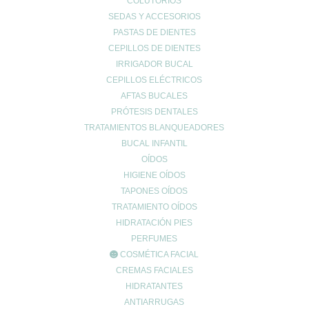
COLUTORIOS
El consumo de alcohol puede afectar tu glucemia y aumentar el
SEDAS Y ACCESORIOS
riesgo de hipoglucemia. Si decides consumir alcohol, hazlo con
PASTAS DE DIENTES
moderación y asegúrate de hacerlo con el estómago lleno. Evita
CEPILLOS DE DIENTES
las bebidas azucaradas y opta por opciones más saludables,
IRRIGADOR BUCAL
como vino tinto o cerveza light. Recuerda que el alcohol puede
CEPILLOS ELÉCTRICOS
interferir con ciertos medicamentos, por lo que es importante
consultar con tu médico antes de consumirlo.
AFTAS BUCALES
PRÓTESIS DENTALES
TRATAMIENTOS BLANQUEADORES
BUCAL INFANTIL
OÍDOS
HIGIENE OÍDOS
Enviar comentario
TAPONES OÍDOS
TRATAMIENTO OÍDOS
Tu dirección de correo electrónico no será publicada.
Los campos
HIDRATACIÓN PIES
obligatorios están marcados con
*
PERFUMES
Comentario
*
COSMÉTICA FACIAL
CREMAS FACIALES
HIDRATANTES
ANTIARRUGAS