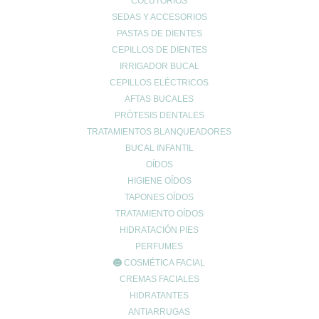
COLUTORIOS
SEDAS Y ACCESORIOS
PASTAS DE DIENTES
CONTACTO
CEPILLOS DE DIENTES
962678036
|
622904490
IRRIGADOR BUCAL
CEPILLOS ELÉCTRICOS
info@farmaciaromerosagunto.com
AFTAS BUCALES
HORARIO
PRÓTESIS DENTALES
De Lunes a Viernes
TRATAMIENTOS BLANQUEADORES
de 9:00h a 14:00h
BUCAL INFANTIL
y de 16:30h a 20:30h
OÍDOS
Sábados de 9:00h a 13:30h
HIGIENE OÍDOS
TAPONES OÍDOS
TRATAMIENTO OÍDOS
MI ESPACIO
HIDRATACIÓN PIES
PERFUMES
Cuenta de usuario
COSMÉTICA FACIAL
Carrito de compra
CREMAS FACIALES
Finalizar compra
HIDRATANTES
Lista de deseos
ANTIARRUGAS