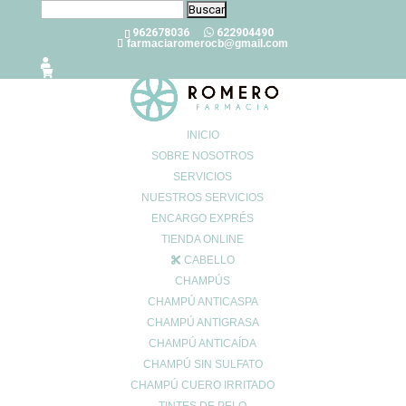
Buscar:
962678036
622904490
farmaciaromerocb@gmail.com
INICIO
SOBRE NOSOTROS
SERVICIOS
descuentos solares AVENE
NUESTROS SERVICIOS
Abr 22, 2026
ENCARGO EXPRÉS
TIENDA ONLINE
CABELLO
CHAMPÚS
CHAMPÚ ANTICASPA
Buscar
Buscar
CHAMPÚ ANTIGRASA
por:
CHAMPÚ ANTICAÍDA
Categorías
CHAMPÚ SIN SULFATO
alergia
CHAMPÚ CUERO IRRITADO