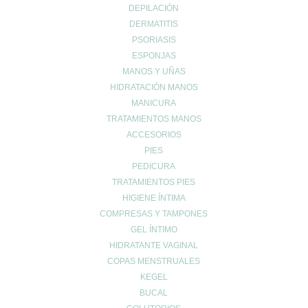
DEPILACIÓN
test
DERMATITIS
VETERINARIA
PSORIASIS
ESPONJAS
Carrito
MANOS Y UÑAS
HIDRATACIÓN MANOS
MANICURA
TRATAMIENTOS MANOS
ACCESORIOS
PIES
UBICACIÓN
PEDICURA
TRATAMIENTOS PIES
Calle Daoiz 9, Puerto de Sagunto - Valencia
HIGIENE ÍNTIMA
COMPRESAS Y TAMPONES
GEL ÍNTIMO
HIDRATANTE VAGINAL
COPAS MENSTRUALES
KEGEL
BUCAL