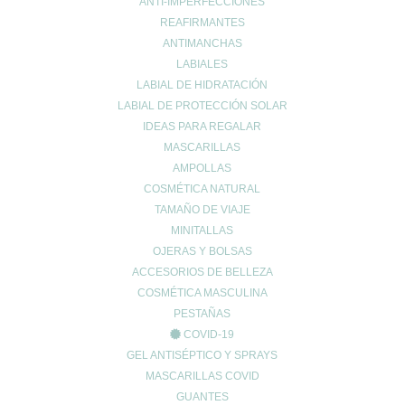
ANTI-IMPERFECCIONES
REAFIRMANTES
ANTIMANCHAS
LABIALES
LABIAL DE HIDRATACIÓN
© 2024 FARMACIA ROMERO CB
LABIAL DE PROTECCIÓN SOLAR
Carrito de compra
0
IDEAS PARA REGALAR
Aún no agregaste productos.
MASCARILLAS
Seguir viendo
AMPOLLAS
0
COSMÉTICA NATURAL
Wishlist
0
TAMAÑO DE VIAJE
Continue Shopping
MINITALLAS
OJERAS Y BOLSAS
ACCESORIOS DE BELLEZA
COSMÉTICA MASCULINA
PESTAÑAS
COVID-19
GEL ANTISÉPTICO Y SPRAYS
MASCARILLAS COVID
GUANTES