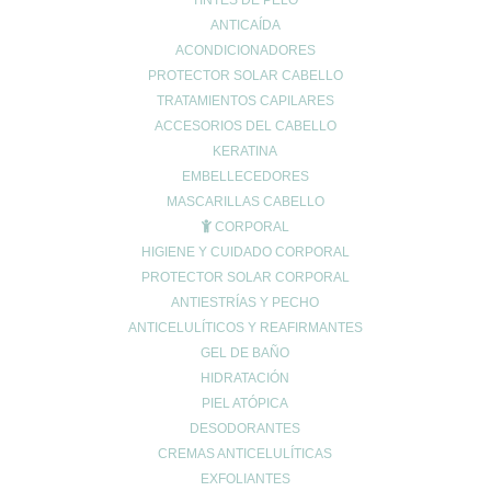
ANTIMOSQUITOS
TINTES DE PELO
ANTICAÍDA
CABELLO
ACONDICIONADORES
CORPORAL
PROTECTOR SOLAR CABELLO
COSMÉTICA FACIAL
TRATAMIENTOS CAPILARES
COVID-19
ACCESORIOS DEL CABELLO
cremas noche
KERATINA
descuentos black friday
EMBELLECEDORES
INFANTIL
MASCARILLAS CABELLO
CORPORAL
MEDICINA NATURAL
HIGIENE Y CUIDADO CORPORAL
NUTRICIÓN
PROTECTOR SOLAR CORPORAL
PARCHES GRANOS
ANTIESTRÍAS Y PECHO
Promociones
ANTICELULÍTICOS Y REAFIRMANTES
SALUD
GEL DE BAÑO
SIN CATEGORÍA
HIDRATACIÓN
solar
PIEL ATÓPICA
SOLAR FACIAL
DESODORANTES
CREMAS ANTICELULÍTICAS
SOLARES
EXFOLIANTES
SPRAY ANTIMOSQUITOS