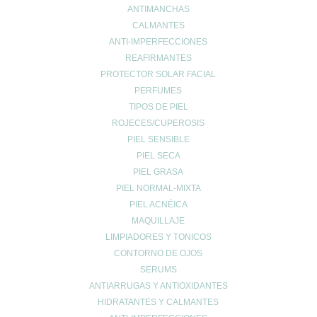
ANTIMANCHAS
CALMANTES
ANTI-IMPERFECCIONES
REAFIRMANTES
PROTECTOR SOLAR FACIAL
INFO LEGAL
PERFUMES
Aviso Copyright
TIPOS DE PIEL
Aviso LOPD
ROJECES/CUPEROSIS
Formas de pago
PIEL SENSIBLE
Devoluciones
PIEL SECA
Política de cookies
PIEL GRASA
Política de envíos
PIEL NORMAL-MIXTA
Política de privacidad
PIEL ACNÉICA
MAQUILLAJE
LIMPIADORES Y TONICOS
Síguenos en las
CONTORNO DE OJOS
SERUMS
Redes Sociales
ANTIARRUGAS Y ANTIOXIDANTES
HIDRATANTES Y CALMANTES